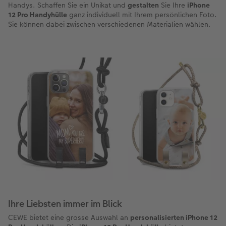
Handys. Schaffen Sie ein Unikat und
gestalten
Sie Ihre
iPhone
12 Pro Handyhülle
ganz individuell mit Ihrem persönlichen Foto.
Coffeetable Book «Art Collection»
Wandgestaltung
Foto-Leckerlidose
Sie können dabei zwischen verschiedenen Materialien wählen.
CEWE FOTOBUCH per PDF
CEWE myPhotos
Neuheiten
CEWE myPhotos
Zubehör
Zubehör
Ihre Liebsten immer im Blick
CEWE bietet eine grosse Auswahl an
personalisierten iPhone 12