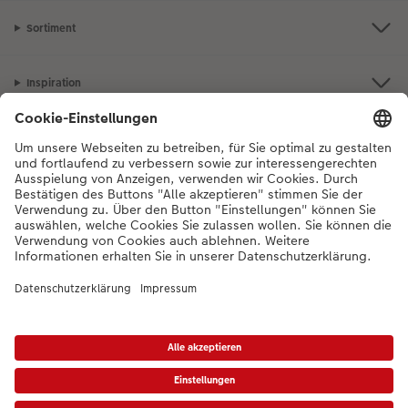
Sortiment
Inspiration
Bei Fragen zu Produkten oder der Bestellung können Sie uns gerne von
Montag bis Samstag von 8:00 – 20:00 Uhr und Sonntag von 10:00 –
20:00 Uhr (gesetzliche Feiertage ausgenommen) unter der
Telefonnummer
044 499 01 21
kontaktieren.
DE
|
FR
|
IT
* Die UVP gelten inkl. MWST zzgl. Versandkosten (ggf. auch bei Filialabholung) gem.
Preisliste
Das abgebildete Produkt hat ggfs. einen höheren Preis.