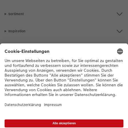
Sortiment
Inspiration
Bei Fragen zu Produkten oder der Bestellung können Sie uns gerne von
Montag bis Samstag von 8:00 – 20:00 Uhr und Sonntag von 10:00 –
20:00 Uhr (gesetzliche Feiertage ausgenommen) unter der
Telefonnummer
044 499 01 21
kontaktieren.
DE
|
FR
|
IT
* Die UVP gelten inkl. MWST zzgl. Versandkosten (ggf. auch bei Filialabholung) gem.