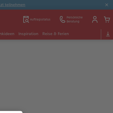
tzt teilnehmen
Persönliche
Auftragsstatus
Beratung
nkideen
Inspiration
Reise & Ferien