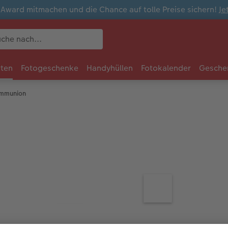
ward mitmachen und die Chance auf tolle Preise sichern!
Je
rten
Fotogeschenke
Handyhüllen
Fotokalender
Gesche
ommunion