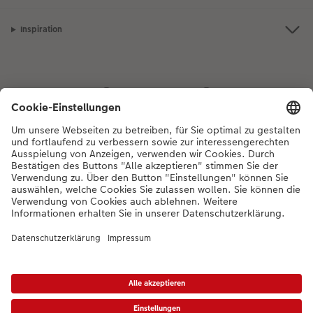
Inspiration
Bei Fragen zu Produkten oder der Bestellung können Sie uns gerne von
Montag bis Samstag von 8:00 – 20:00 Uhr und Sonntag von 10:00 –
20:00 Uhr (gesetzliche Feiertage ausgenommen) unter der
Telefonnummer
044 499 01 21
kontaktieren.
DE
|
FR
|
IT
* Die UVP gelten inkl. MWST zzgl. Versandkosten (ggf. auch bei Filialabholung) gem.
Preisliste
Das abgebildete Produkt hat ggfs. einen höheren Preis.
|
AGB
|
Datenschutz
|
Impressum