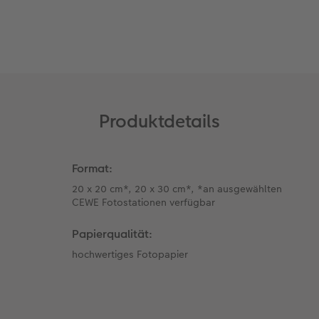
Coffeetable Book «Art Collection»
Wandgestaltung
Foto-Leckerlidose
CEWE FOTOBUCH per PDF
CEWE myPhotos
Neuheiten
CEWE myPhotos
Zubehör
Produktdetails
Zubehör
Format:
20 x 20 cm*, 20 x 30 cm*, *an ausgewählten
CEWE Fotostationen verfügbar
Papierqualität:
hochwertiges Fotopapier