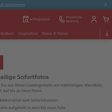
tzt teilnehmen
Persönliche
Auftragsstatus
Beratung
nkideen
Inspiration
Reise & Ferien
eilige Sofortfotos
n Sie aus Ihrem Lieblingsmotiv ein mehrteiliges Wandbild,
lt auf bis zu neun Fotos.
dekoration zum Sofortdrucken
otiv aufgeteilt in zwei bis neun Teile