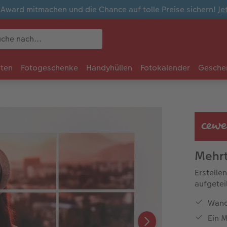
ward mitmachen und die Chance auf tolle Preise sichern!
Je
rten
Fotogeschenke
Handyhüllen
Fotokalender
Gesche
Mehrt
Erstelle
aufgetei
Wand
Ein M