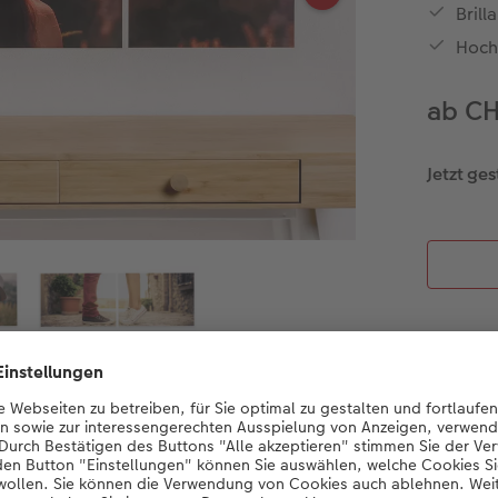
Brill
Hoch
ab CH
Jetzt ges