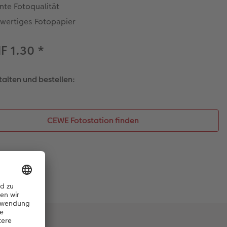
ante Fotoqualität
wertiges Fotopapier
F 1.30
*
talten und bestellen:
CEWE Fotostation finden