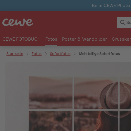
Beim CEWE Photo A
CEWE FOTOBUCH
Fotos
Poster & Wandbilder
Grusska
Startseite
Fotos
Sofortfotos
Mehrteilige Sofortfotos