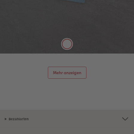
Digitaldruck Matt
Satte Farben, seidenmatter Look
Die hochwertige Papierqualität Digitaldruck Matt
mit einer Stärke von 100 g/m² und seidenmatter
Oberfläche lässt sich gut mit Stiften beschreiben.
Mehr anzeigen
Bezahlarten