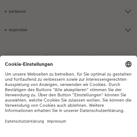
Sortiment
Inspiration
Bei Fragen zu Produkten oder der Bestellung können Sie uns gerne von
Montag bis Samstag von 8:00 – 20:00 Uhr und Sonntag von 10:00 –
20:00 Uhr (gesetzliche Feiertage ausgenommen) unter der
Telefonnummer
044 499 01 21
kontaktieren.
DE
|
FR
|
IT
* Die UVP gelten inkl. MWST zzgl. Versandkosten (ggf. auch bei Filialabholung) gem.