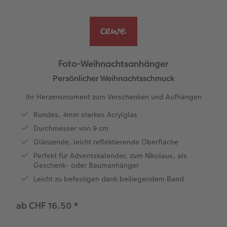
Panoramaseite
Little Prints
Posterleiste
Einladungskarten
Frame Case
Taschenkalender
Für Tierfreunde
Fototipps
Fernreise
Dekoration
en
Personalisierter Schuber
Nature Prints
Photo Streetmap Poster
Weitere Anlässe
Spiele
Silikonhüllen
Wandkalender mit Design
Zum Geburtstag
Hochzeit
Erinnerungstasche
Premium Poster
Fotocollage
Klappkarten
Schule & Büro
Kunststoffhüllen
Wandkalender A4
Muttertagsgeschenke
Jahrbuch
Foto-Weihnachtsanhänger
n
CEWE FOTOBUCH Kids
Fotosets
hexxas
Fotokarten
Haustiere
Lederhüllen
Wandkalender A4 Panorama
Geschenke zum Abschied
Fotowettbewerbe
Persönlicher Weihnachtsschmuck
Ihr Herzensmoment zum Verschenken und Aufhängen
Einband mit Leder und Leinen
Fotosticker
Acrylglas
Postkarten
Faber-Castell
Holzhülle
Wandkalender A3
Fotogeschenke zum Osterfest
Kundengeschichten
 & App
Rundes, 4mm starkes Acrylglas
Erste Schritte
Sofortfotos
Alu Dibond
Einzelkarten im Direktversand
Art Prints
Handykette
Tischkalender Quadratisch
für Brautpaare
CEWE Magazin
Durchmesser von 9 cm
Glänzende, leicht reflektierende Oberfläche
Bestellwege
Biometrisches Passfoto
Foto auf Holz
CEWE myPhotos
Foto-Geschenkbox
Mit Design
CEWE myPhotos
für den JGA
Perfekt für Adventskalender, zum Nikolaus, als
Geschenk- oder Baumanhänger
Webinare
Zubehör
Gallery Print
Geschenkidee
CEWE myPhotos
Zubehör
Leicht zu befestigen dank beiliegendem Band
Kundenbeispiele
CEWE myPhotos
Hartschaum
CEWE Geschenkgutschein
ab CHF 16.50
*
Kundengeschichten
Mehrteiler
CEWE myPhotos