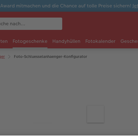
ward mitmachen und die Chance auf tolle Preise sichern!
Je
rten
Fotogeschenke
Handyhüllen
Fotokalender
Gesche
ger
Foto-Schluesselanhaenger-Konfigurator