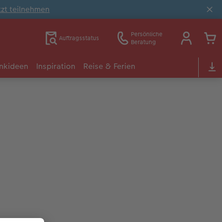
tzt teilnehmen
Persönliche
Auftragsstatus
Beratung
nkideen
Inspiration
Reise & Ferien