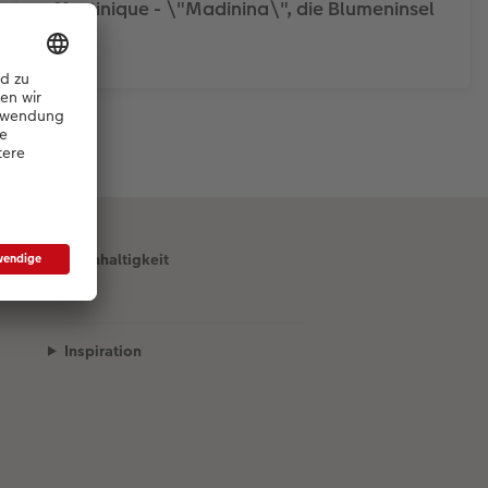
Martinique - \"Madinina\", die Blumeninsel
Nachhaltigkeit
Inspiration