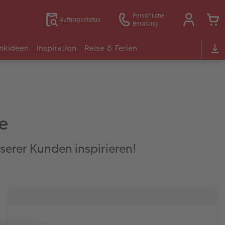
Persönliche
Auftragsstatus
Beratung
nkideen
Inspiration
Reise & Ferien
e
serer Kunden inspirieren!