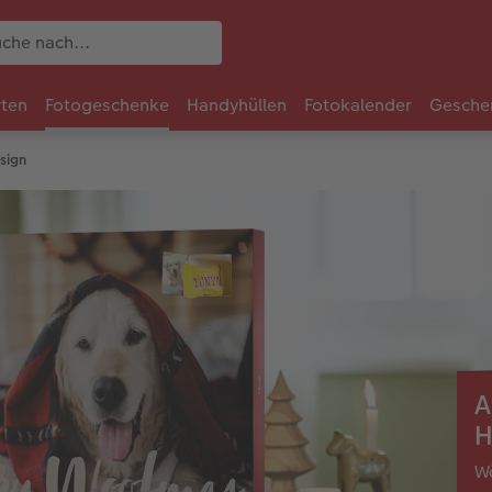
rten
Fotogeschenke
Handyhüllen
Fotokalender
Gesche
sign
A
H
Wä