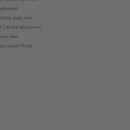
implement
 photo avec moi.
0, j’ai été découvert
aussi mon
que Lucian Freud