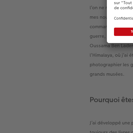
l’on ne me demande 
mes nouvelles œuvr
commandes commerci
guerre, j’ai été en 
Oussama Ben Laden. 
l’Himalaya, où j’ai
photographier les 
grands musées.
Pourquoi êt
J’ai développé une 
toujours des livres 