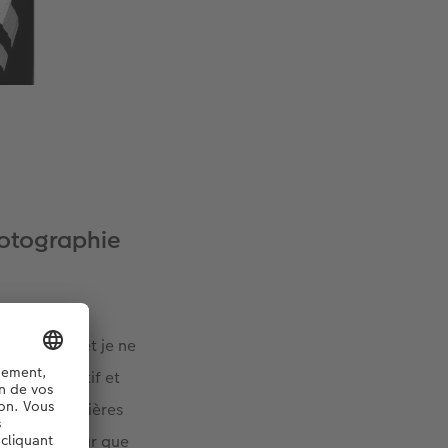
hotographie
tain temps et je ne
ours été actif et
ais les premières
u cinq ans pour que