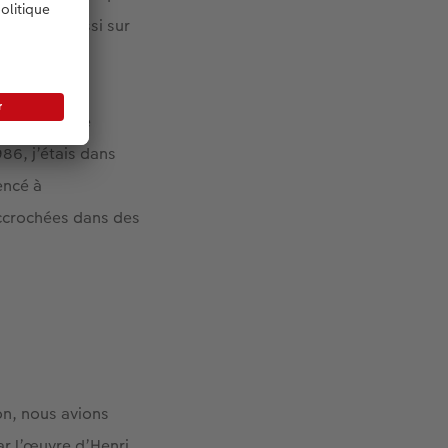
 portent aussi sur
s de mes
tographe de
es gens comme
86, j’étais dans
encé à
accrochées dans des
on, nous avions
par l’œuvre d’Henri