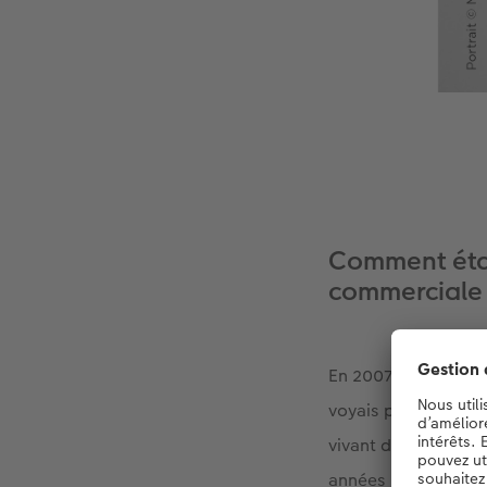
Comment étai
commerciale
En 2007 et 2010, j’
voyais plus très bi
vivant de son regar
années n’ont pas été