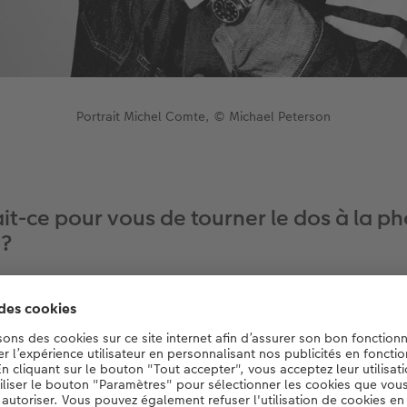
Portrait Michel Comte, © Michael Peterson
t-ce pour vous de tourner le dos à la p
 ?
ai eu deux graves accidents qui m’ont paralysé pendant un cer
en. Cela fait évidemment quelque chose à quelqu’un ayant touj
d sur le monde. Heureusement, j’ai réussi à gérer tout cela. M
 faciles non plus d’un point de vue artistique : Il a bien fall