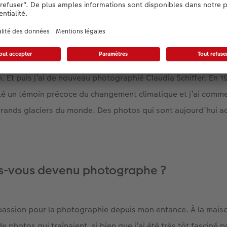
plus seulement des rétrospectives, mais que les expositions
es. Pourtant, j’ai toujours beaucoup photographié en dehor
ales. Je n’ai jamais eu de période calme ! En tant que pho
Afghanistan, en Irak, au Kosovo, à Kingali... J’ai rencontré d
Et puis j’ai de nouveau photographié Claudia Schiffer. En 19
 été un témoin précoce du changement climatique et j’ai comm
grands glaciers du monde. Des photos qui sont aujourd’hui 
es-vous devenu photographe ?
passion pour la photographie depuis mon enfance. À la mais
de photos qui traînaient, si bien que j’ai été très tôt fasciné 