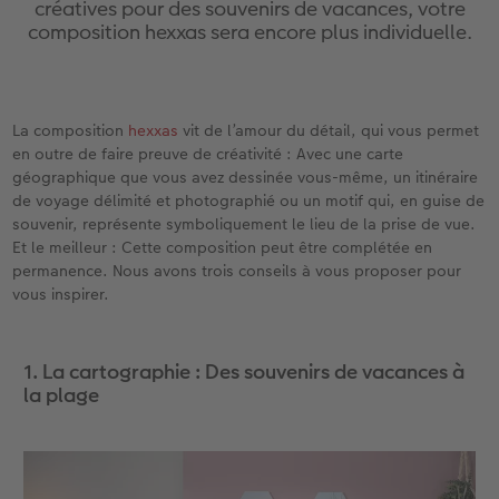
créatives pour des souvenirs de vacances, votre
eaux
Étui personnalisé
Tirages photo sur papier recyclé
Affiche carte personnalisée
Autres occasions
Jeux
Coques en silicone
Calendriers muraux avec design
pour l’anniversaire
Mariage
composition hexxas sera encore plus individuelle.
Pochette souvenirs
Poster premium
Pêle-mêle
Cartes à rabat
École et bureau
Coques en polycarbonate
Calendrier mural A4
Cadeaux de fête des mères
Livre de l’année
cances
LIVRE PHOTO CEWE Bébé
Lot de photos
hexxas
Cartes photo
Animaux de compagnie
Coques en cuir
Calendrier mural A4 Panorama
Cadeaux pour le départ
Concours photos
La composition
hexxas
vit de l’amour du détail, qui vous permet
en outre de faire preuve de créativité : Avec une carte
Couverture en cuir et en lin
Autocollants photo
Photo sous plexi
Cartes postales
Faber-Castell
Coques en bois
Calendrier mural A3
Cadeaux photo pour Pâques
Témoignages
géographique que vous avez dessinée vous-même, un itinéraire
 & App
de voyage délimité et photographié ou un motif qui, en guise de
Premières étapes
Tirages immédiats
Photo sur alu-dibond
Carte à l’unité
Tirages créatifs
Coques avec cordon
Calendrier de bureau carré
pour les jeunes mariés
Magazine CEWE
souvenir, représente symboliquement le lieu de la prise de vue.
Et le meilleur : Cette composition peut être complétée en
permanence. Nous avons trois conseils à vous proposer pour
Possibilités de commande
Photo d’identité biométrique
Photo sur bois
CEWE myPhotos
Boîte cadeau photo
Avec design
CEWE myPhotos
pour l’EVJF
vous inspirer.
Exemples
Accessoires
Tableau photo Prestige
Idées de cadeaux
CEWE myPhotos
Accessoires
1. La cartographie : Des souvenirs de vacances à
Témoignages clients
CEWE myPhotos
Photo sur carton mousse
Carte cadeau CEWE
la plage
Coffeetable Book «Art Collection»
Multi-déco
CEWE myPhotos
CEWE myPhotos
Conseils décoration murale
Boîte à friandises personnalisée