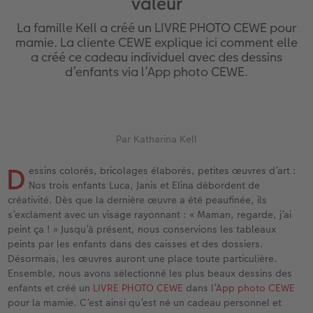
valeur
eaux
Étui personnalisé
Tirages photo sur papier recyclé
Affiche carte personnalisée
Autres occasions
Jeux
Coques en silicone
Calendriers muraux avec design
pour l’anniversaire
Mariage
La famille Kell a créé un LIVRE PHOTO CEWE pour
Pochette souvenirs
Poster premium
Pêle-mêle
Cartes à rabat
École et bureau
Coques en polycarbonate
Calendrier mural A4
Cadeaux de fête des mères
Livre de l’année
mamie. La cliente CEWE explique ici comment elle
a créé ce cadeau individuel avec des dessins
d’enfants via l’App photo CEWE.
cances
LIVRE PHOTO CEWE Bébé
Lot de photos
hexxas
Cartes photo
Animaux de compagnie
Coques en cuir
Calendrier mural A4 Panorama
Cadeaux pour le départ
Concours photos
Couverture en cuir et en lin
Autocollants photo
Photo sous plexi
Cartes postales
Faber-Castell
Coques en bois
Calendrier mural A3
Cadeaux photo pour Pâques
Témoignages
 & App
Premières étapes
Tirages immédiats
Photo sur alu-dibond
Carte à l’unité
Tirages créatifs
Coques avec cordon
Calendrier de bureau carré
pour les jeunes mariés
Magazine CEWE
Par Katharina Kell
D
essins colorés, bricolages élaborés, petites œuvres d’art :
Possibilités de commande
Photo d’identité biométrique
Photo sur bois
CEWE myPhotos
Boîte cadeau photo
Avec design
CEWE myPhotos
pour l’EVJF
Nos trois enfants Luca, Janis et Elina débordent de
créativité. Dès que la dernière œuvre a été peaufinée, ils
Exemples
Accessoires
Tableau photo Prestige
Idées de cadeaux
CEWE myPhotos
Accessoires
s’exclament avec un visage rayonnant : « Maman, regarde, j’ai
peint ça ! » Jusqu’à présent, nous conservions les tableaux
Témoignages clients
CEWE myPhotos
Photo sur carton mousse
Carte cadeau CEWE
peints par les enfants dans des caisses et des dossiers.
Désormais, les œuvres auront une place toute particulière.
Coffeetable Book «Art Collection»
Multi-déco
CEWE myPhotos
Ensemble, nous avons sélectionné les plus beaux dessins des
enfants et créé un
LIVRE PHOTO CEWE
dans l’
App photo CEWE
pour la mamie. C’est ainsi qu’est né un cadeau personnel et
CEWE myPhotos
Conseils décoration murale
Boîte à friandises personnalisée