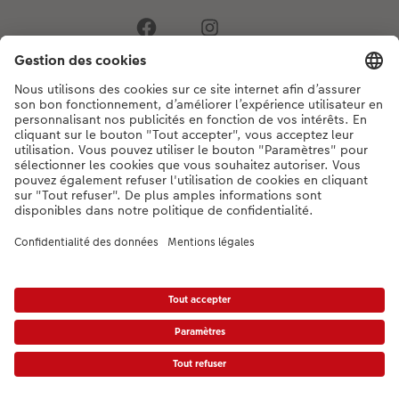
Si vous avez des questions concernant nos produits ou votre commande,
n'hésitez pas à nous contacter du lundi au dimanche, de 9h00 à 20h00
(hors jours fériés), au numéro de téléphone
044 499 00 12
• 7j/7 • de 9h à
20h
DE
|
FR
|
IT
* Les PVC incluant la TVA, frais d’expédition supplémentaires (valable également
pour le retrait en magasin, le cas échéant) conformément aux
tarifs.
Le produit
présenté a éventuellement un prix plus élevé.
|
Conditions générales
|
Protection des données
|
Mentions légales