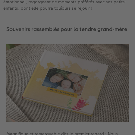
émotionnel, regorgeant de moments préférés avec ses petits-
enfants, dont elle pourra toujours se réjouir !
Accessoires
CEWE myPhotos
Nouveautés
Accessoires
Souvenirs rassemblés pour la tendre grand-mère
Magnifique et remarquable dès le premier regard : Nous