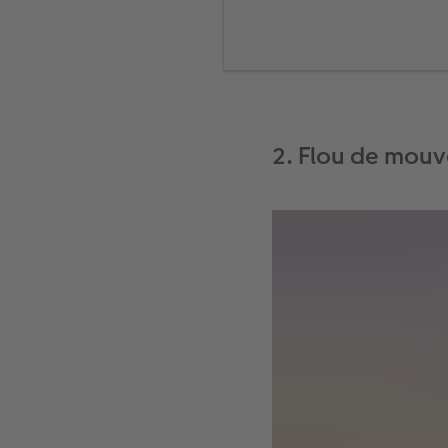
limitée.
Utilisez le
retardateu
entraîner un bougé d
Ce n’est qu’après av
prendre quelques ess
2. Flou de mou
Pour les longues expo
comme des lunettes d
Le
stabilisateur d’im
mouvements minimes,