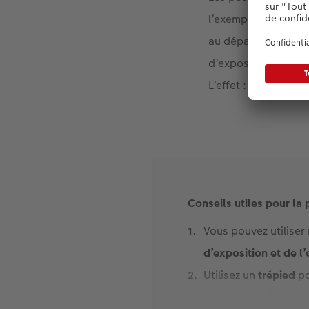
l’exemple du château
au départ, très agi
d’exposition d’envir
L’effet : Le châtea
Conseils utiles pour la
Vous pouvez utiliser
d’exposition et de l
Utilisez un
trépied
po
possible d’utiliser 