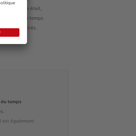
dulée, la vue était,
an. Grâce à un temps
uages sont étirés.
ctateur.
 du temps
s.
il est également
tive sera alors