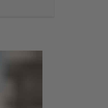
de la photo peut
ts. Cela peut
t et amusant.
tre (filtre ND)
. C’est
ée.
compenser les