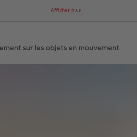
Afficher plus
r
, car même le plus petit mouvement lors du déclenchement 
e la photo.
oir fait quelques
essais
que vous connaîtrez les réglages exac
ais, mais le chemin vers la photo est également passionnan
vement sur les objets en mouvement
sitions de jour, vous avez besoin d’un filtre dit
à densité neu
e soleil pour l’appareil photo, sinon la photo sera surexpos
age doit être désactivé
, sinon l’appareil photo essaiera de 
 ce qui peut rendre la photo floue.