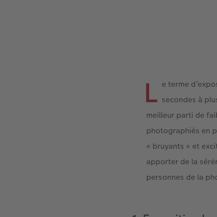
L
e terme d’expos
secondes à plus
meilleur parti de fa
photographiés en po
« bruyants » et exci
apporter de la séré
personnes de la phot