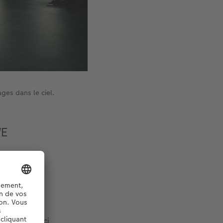
ges dans le ciel.
WE
le montre ici