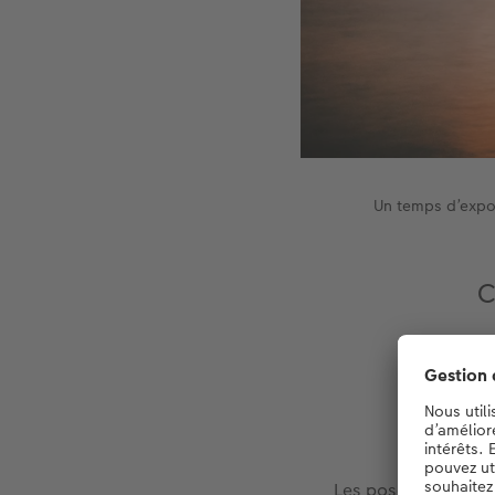
Un temps d’expos
C
Les poses longues 