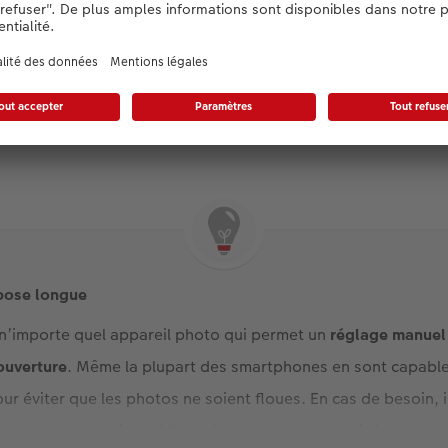
 de Chillon. En raison d’un ciel nuageux et d’une eau très on
tée et le château ne se détachait pas vraiment de l’arrière-pl
on 45 secondes, l’eau semble très lisse sur la photo et les n
u se retrouve automatiquement dans le champ de vision du spe
 pose longue
 n’importe quel appareil photo qui permet un
réglage manuel
’ouverture
. Même la plupart des smartphones en sont capable
ur éviter que les photos ne soient floues. En cas de besoin, 
d’autres supports immobiles tels que des murs, mais la perspec