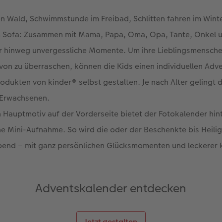
n Wald, Schwimmstunde im Freibad, Schlitten fahren im Wint
m Sofa: Zusammen mit Mama, Papa, Oma, Opa, Tante, Onkel u
hr hinweg unvergessliche Momente. Um ihre Lieblingsmensche
on zu überraschen, können die Kids einen individuellen Adv
odukten von kinder® selbst gestalten. Je nach Alter gelingt d
n Erwachsenen.
Hauptmotiv auf der Vorderseite bietet der Fotokalender hin
ine Mini-Aufnahme. So wird die oder der Beschenkte bis Heili
bend – mit ganz persönlichen Glücksmomenten und leckerer
Adventskalender entdecken
Jetzt gestalten