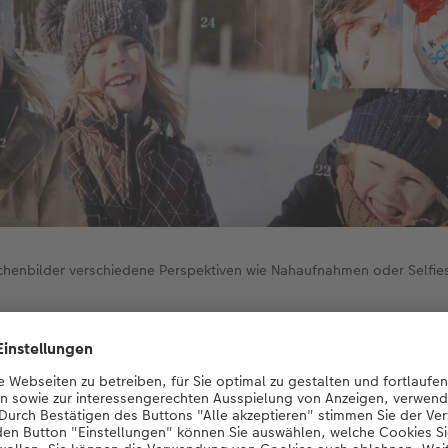
ürchenbilder verschiedene Perspektiven wie Nahaufnahmen oder Selfi
 des Adventskalenders werden 25 Fotos benötigt. Sammeln Si
n vorab in einem Ordner, auf den Sie anschliessend im Onlin