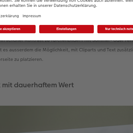
ugreifen können. Eines der Motive kommt grossflächig auf d
önnen zum Beispiel zur Hälfte aus Gruppenaufnahmen oder La
 Nahaufnahmen bestehen – das sorgt für Abwechslung.
einen sich für ein winterliches Titelfoto für Ihren Adventska
in schöner Kontrast zu Türchenbildern mit Sommer- oder Fer
t es ausserdem die Möglichkeit, mit Cliparts und Text zusätzl
rseite zu platzieren.
 mit dauerhaftem Wert