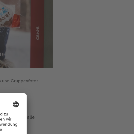
es und Gruppenfotos.
e am besten alle
e Editor auf