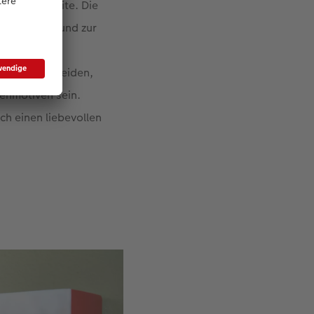
ie Vorderseite. Die
ndschaften und zur
lender entscheiden,
ienmotiven sein.
ich einen liebevollen