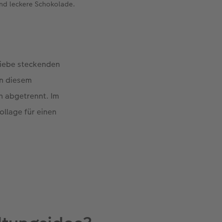
und leckere Schokolade.
Liebe steckenden
on diesem
h abgetrennt. Im
ollage für einen