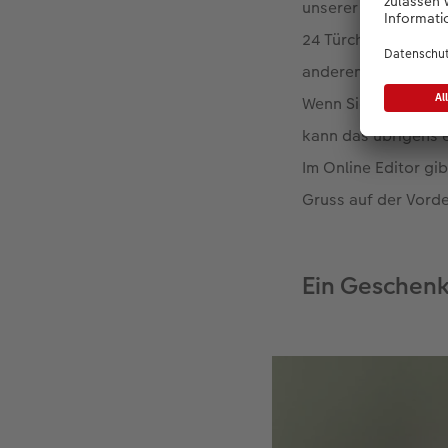
unserer Homepage z
24 Türchenbilder k
anderen Hälfte aus
Wenn Sie oder die Kl
kann das übrigens e
Im Online Editor gib
Gruss auf der Vorde
Ein Geschenk