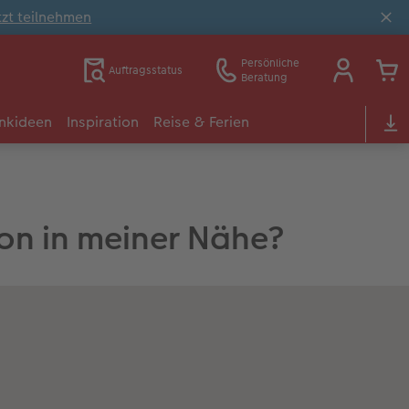
tzt teilnehmen
Persönliche
Auftragsstatus
Beratung
nkideen
Inspiration
Reise & Ferien