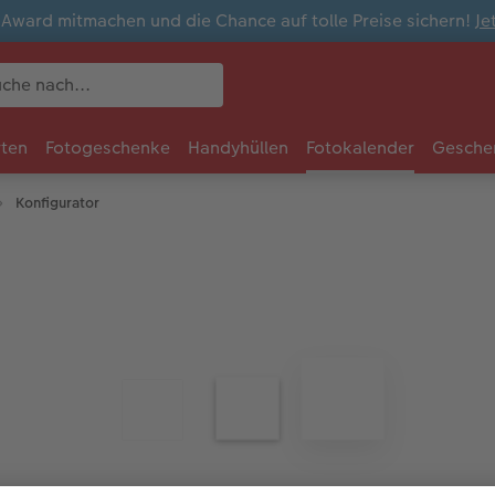
ward mitmachen und die Chance auf tolle Preise sichern!
Je
rten
Fotogeschenke
Handyhüllen
Fotokalender
Gesche
Konfigurator