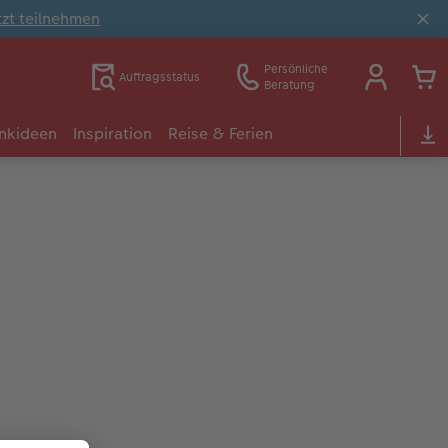
tzt teilnehmen
Persönliche
Auftragsstatus
Beratung
nkideen
Inspiration
Reise & Ferien