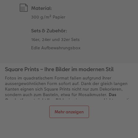
Material:
300 g/m² Papier
Sets & Zubehör:
16er, 24er und 32er Sets
Edle Aufbewahrungsbox
Square Prints – Ihre Bilder im modernen Stil
Fotos im quadratischem Format fallen aufgrund ihrer
aussergewöhnlichen Form sofort auf. Dank der gleich langen
Kanten eignen sich Square Prints nicht nur zum Dekorieren,
sondern auch zum Basteln, etwa für Mosaikmuster.
Das
Quadratformat rückt Ihre Bilder in ein ganz neues Licht
, was die
Square Prints wirklich einzigartig macht.
Mehr anzeigen
Square Prints von CEWE bestechen nicht nur durch ihr
ungewöhnliches Format, sondern auch durch Ihre erstklassige
Qualität.
Das 300 g/m² starke Papier macht die Fotos
besonders stabil
, sodass sie nicht so leicht knicken.