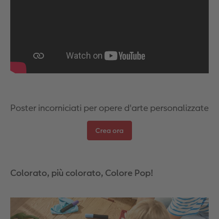
Accessori
CEWE myPhotos
Novità
Accessori
Poster incorniciati per opere d'arte personalizzate
Crea ora
Colorato, più colorato, Colore Pop!