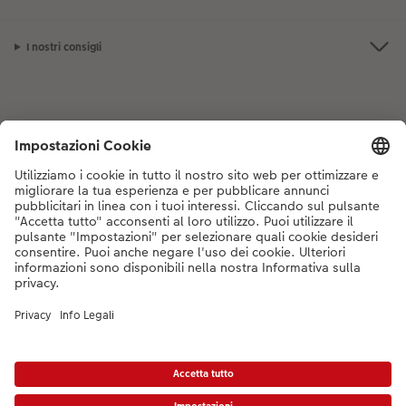
I nostri consigli
Se hai domande sui prodotti o sull'ordine, non esitare a contattarci dal
lunedì alla domenica dalle 9:00 alle 20:00 (esclusi i giorni festivi) al
numero di telefono
044 499 10 35
dal lunedì alla domenica, dalle 9:00 alle
20:00 (festività escluse)
DE
|
FR
|
IT
*Tutti i PVC si intendono IVA inclusa ed eventuali spese di spedizione escluse come
da
listino prezzi.
Il prodotto mostrato potrebbe avere un prezzo più alto.
|
Termini e condizioni
|
Privacy
|
Info legali