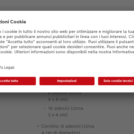
Dettagli del prodotto
Dimensioni:
Rettangolo:
4 adesivi (circa
6 x 8 cm)
8 adesivi (circa
4 x 6 cm)
16 adesivi (circa
3 x 4 cm)
Cerchio: 8 adesivi (circa
4 cm di diametro)