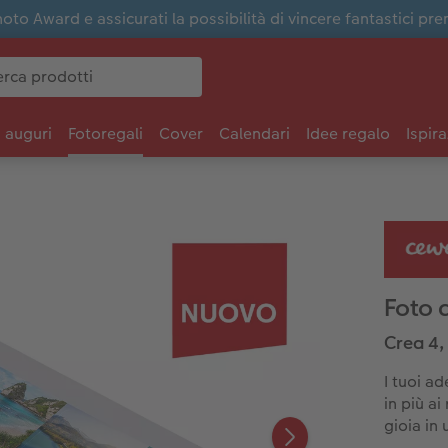
to Award e assicurati la possibilità di vincere fantastici pre
i auguri
Fotoregali
Cover
Calendari
Idee regalo
Ispira
Foto 
Crea 4, 
I tuoi a
in più ai
gioia in