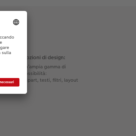
Opzioni di design:
Un’ampia gamma di
possibilità:
Clipart, testi, filtri, layout