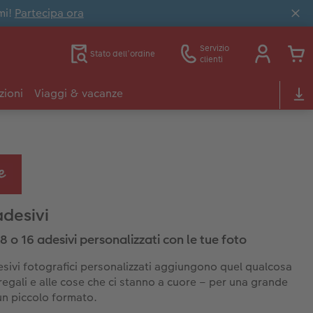
mi!
Partecipa ora
Servizio
Stato dell’ordine
clienti
zioni
Viaggi & vacanze
adesivi
8 o 16 adesivi personalizzati con le tue foto
desivi fotografici personalizzati aggiungono quel qualcosa
 regali e alle cose che ci stanno a cuore – per una grande
 un piccolo formato.