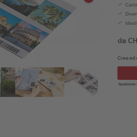
Cart
Diver
Ideal
da CH
Crea ed 