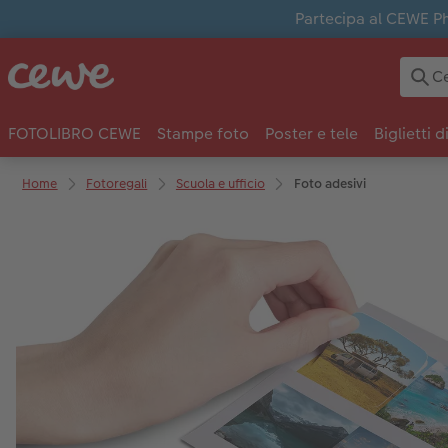
Partecipa al CEWE Pho
FOTOLIBRO CEWE
Stampe foto
Poster e tele
Biglietti d
Home
Fotoregali
Scuola e ufficio
Foto adesivi