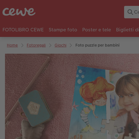
FOTOLIBRO CEWE
Stampe foto
Poster e tele
Biglietti d
Home
Fotoregali
Giochi
Foto puzzle per bambini