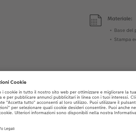
Materiale:
Base del 
Stampa ec