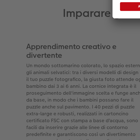
Imparare gioca
Apprendimento creativo e
divertente
Un mondo sottomarino colorato, lo spazio ester
gli animali selvatici: tra i diversi modelli di design
il tuo puzzle fotografico, la giusta foto attende o
bambino dai 3 ai 6 anni. La cornice integrata è il
proseguimento dell'immagine scelta e funge anc
da base, in modo che i bambini possano fare il
puzzle anche sul pavimento. I 40 pezzi di puzzle
extra-large e robusti, realizzati in cartoncino
certificato FSC con stampa a base d'acqua, sono
facili da inserire grazie alle linee di contorno
predefinite e garantiscono così un divertimento