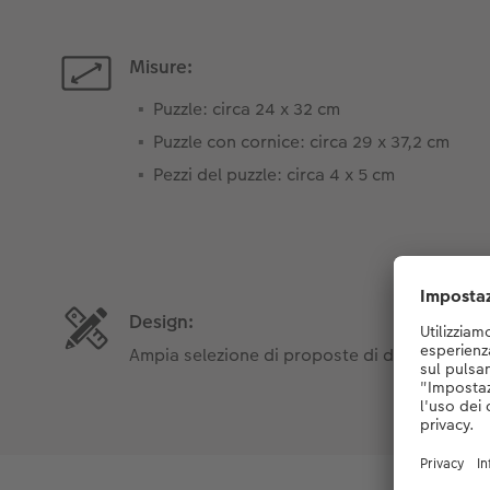
Misure:
Puzzle: circa 24 x 32 cm
Puzzle con cornice: circa 29 x 37,2 cm
Pezzi del puzzle: circa 4 x 5 cm
Design:
Ampia selezione di proposte di design