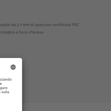
puzzle da 2,1 mm di spessore certificato FSC
ologica a base d'acqua