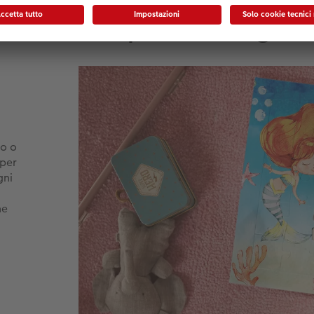
ndo con il puzzle fotograf
no o
 per
gni
he