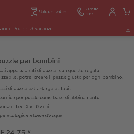
Servizio
Stato dell’ordine
clienti
zioni
Viaggi & vacanze
puzzle per bambini
ccoli appassionati di puzzle: con questo regalo
izzabile, potrai creare il puzzle giusto per ogni bambino.
zzi di puzzle extra-large e stabili
cornice per puzzle come base di abbinamento
ambini tra i 3 e i 6 anni
pa ecologica a base d'acqua
HF 24.75
*