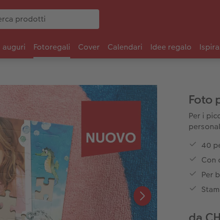
i auguri
Fotoregali
Cover
Calendari
Idee regalo
Ispira
Foto 
Per i pi
personal
40 pe
Con 
Per b
Stam
da C