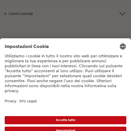
I nostri consigli
Se hai domande sui prodotti o sull'ordine, non esitare a contattarci dal
lunedì alla domenica dalle 9:00 alle 20:00 (esclusi i giorni festivi) al
numero di telefono
044 499 10 35
dal lunedì alla domenica, dalle 9:00 alle
20:00 (festività escluse)
DE
|
FR
|
IT
*Tutti i PVC si intendono IVA inclusa ed eventuali spese di spedizione escluse come
da
listino prezzi.
Il prodotto mostrato potrebbe avere un prezzo più alto.
|
Termini e condizioni
|
Privacy
|
Info legali