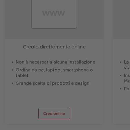
Crealo direttamente online
Non è necessaria alcuna installazione
La
st
Ordina da pc, laptop, smartphone o
tablet
In
Ma
Grande scelta di prodotti e design
Pos
Crea online