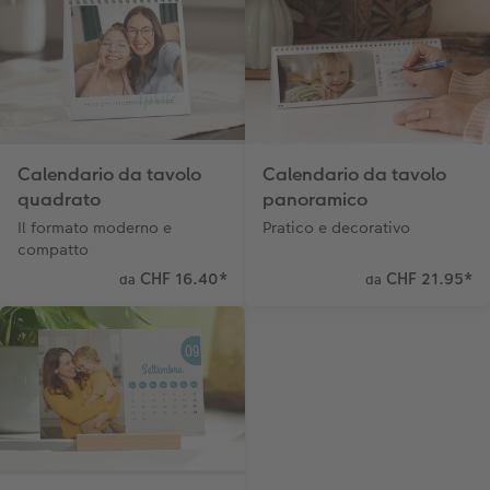
Storie dei clienti
CEWE myPhotos
Poster su forex
Buono regalo CEWE
Coffeetable Book «Art Collection»
Mosaico
CEWE myPhotos
CEWE myPhotos
Consigli decorazione murale
Barattolo per croccantini con foto
Calendario da tavolo
Calendario da tavolo
Accessori
CEWE myPhotos
Novità
quadrato
panoramico
Accessori
Il formato moderno e
Pratico e decorativo
compatto
CHF 16.40
*
CHF 21.95
*
da
da