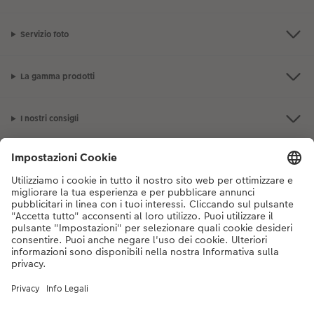
Servizio foto
La gamma prodotti
I nostri consigli
Se hai domande sui prodotti o sull'ordine, non esitare a contattarci dal
lunedì alla domenica dalle 9:00 alle 20:00 (esclusi i giorni festivi) al
numero di telefono
044 499 10 35
dal lunedì alla domenica, dalle 9:00 alle
20:00 (festività escluse)
DE
|
FR
|
IT