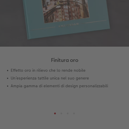
Storie dei clienti
CEWE myPhotos
Poster su forex
Buono regalo CEWE
Coffeetable Book «Art Collection»
Mosaico
CEWE myPhotos
CEWE myPhotos
Consigli decorazione murale
Barattolo per croccantini con foto
Accessori
CEWE myPhotos
Novità
Finitura oro
Accessori
Effetto oro in rilievo che lo rende nobile
Un’esperienza tattile unica nel suo genere
Ampia gamma di elementi di design personalizzabili