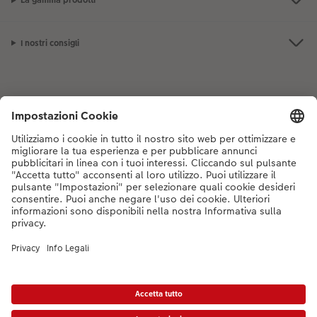
La gamma prodotti
I nostri consigli
Se hai domande sui prodotti o sull'ordine, non esitare a contattarci dal
lunedì alla domenica dalle 9:00 alle 20:00 (esclusi i giorni festivi) al
numero di telefono
044 499 10 35
dal lunedì alla domenica, dalle 9:00 alle
20:00 (festività escluse)
DE
|
FR
|
IT
*Tutti i PVC si intendono IVA inclusa ed eventuali spese di spedizione escluse come
da
listino prezzi.
Il prodotto mostrato potrebbe avere un prezzo più alto.
|
Termini e condizioni
|
Privacy
|
Info legali