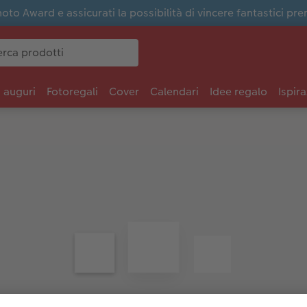
to Award e assicurati la possibilità di vincere fantastici pre
i auguri
Fotoregali
Cover
Calendari
Idee regalo
Ispira