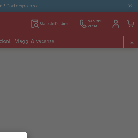
mi!
Partecipa ora
Servizio
Stato dell’ordine
clienti
zioni
Viaggi & vacanze