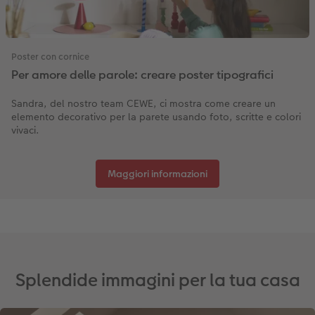
Accessori
CEWE myPhotos
Novità
Poster con cornice
Accessori
Per amore delle parole: creare poster tipografici
Sandra, del nostro team CEWE, ci mostra come creare un
elemento decorativo per la parete usando foto, scritte e colori
vivaci.
Maggiori informazioni
Splendide immagini per la tua casa