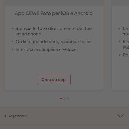
App CEWE Foto per iOS e Android
Stampa le foto direttamente dal tuo
La
smartphone
st
Ordina quando vuoi, ovunque tu sia
In
Ma
Interfaccia semplice e veloce
Pos
Crea da app
Pagamento