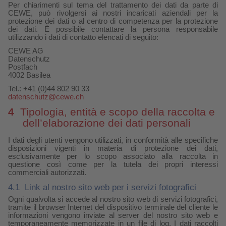
Per chiarimenti sul tema del trattamento dei dati da parte di
CEWE, può rivolgersi ai nostri incaricati aziendali per la
Accessori
CEWE myPhotos
Novità
protezione dei dati o al centro di competenza per la protezione
dei dati. È possibile contattare la persona responsabile
utilizzando i dati di contatto elencati di seguito:
Accessori
CEWE AG
Datenschutz
Postfach
4002 Basilea
Tel.: +41 (0)44 802 90 33
datenschutz@cewe.ch
4
Tipologia, entità e scopo della raccolta e
dell’elaborazione dei dati personali
I dati degli utenti vengono utilizzati, in conformità alle specifiche
disposizioni vigenti in materia di protezione dei dati,
esclusivamente per lo scopo associato alla raccolta in
questione così come per la tutela dei propri interessi
commerciali autorizzati.
4.1
Link al nostro sito web per i servizi fotografici
Ogni qualvolta si accede al nostro sito web di servizi fotografici,
tramite il browser Internet del dispositivo terminale del cliente le
informazioni vengono inviate al server del nostro sito web e
temporaneamente memorizzate in un file di log. I dati raccolti