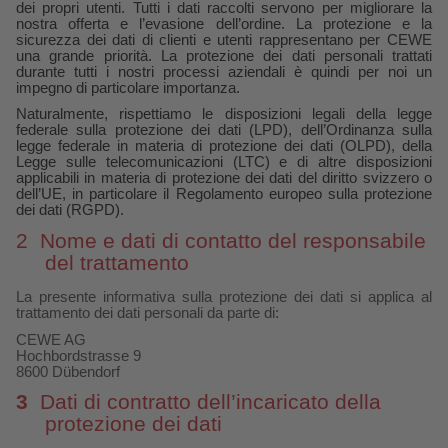
Custodia personalizzata
Nature Prints
Poster con mappa
Altre occasioni
Giochi
Cover in silicone
Calendari da parete con design
per il compleanno
Matrimonio
dei propri utenti. Tutti i dati raccolti servono per migliorare la
nostra offerta e l’evasione dell’ordine. La protezione e la
sicurezza dei dati di clienti e utenti rappresentano per CEWE
Tasca interna
Poster premium
Collage fotografico
Biglietti pieghevoli
Scuola e ufficio
Cover rigide
Calendario da parete A4
Regali per la festa della mamma
Annuario
una grande priorità. La protezione dei dati personali trattati
durante tutti i nostri processi aziendali è quindi per noi un
impegno di particolare importanza.
nze
FOTOLIBRO CEWE Kids
Set di foto
hexxas
Foto biglietti
Animali domestici
Cover in pelle
Calendario da parete A4 Panoramico
Regali d’addio
Concorsi fotografici
Naturalmente, rispettiamo le disposizioni legali della legge
federale sulla protezione dei dati (LPD), dell’Ordinanza sulla
legge federale in materia di protezione dei dati (OLPD), della
Copertina in pelle e lino
Foto adesivi
Plexiglas
Cartoline postali
Faber-Castell
Cover in legno
Calendario da parete A3
Fotoregali per Pasqua
Storie dei clienti
Legge sulle telecomunicazioni (LTC) e di altre disposizioni
 & App
applicabili in materia di protezione dei dati del diritto svizzero o
dell’UE, in particolare il Regolamento europeo sulla protezione
Primi passi
Foto istantanee
Poster in alluminio
Cartoline singole con spedizione diretta
Stampe artistiche
Cover cellulare con tracolla
Calendario da tavolo quadrato
per gli sposi
dei dati (RGPD).
2
Nome e dati di contatto del responsabile
Come ordinare
Fototessere biometriche
Foto su legno
CEWE myPhotos
Foto-box regalo
Con design
CEWE myPhotos
per l’addio al nubilato
del trattamento
Esempi di clienti
Accessori
Poster Gallery
Idee regalo
CEWE myPhotos
Accessori
La presente informativa sulla protezione dei dati si applica al
trattamento dei dati personali da parte di:
CEWE AG
Storie dei clienti
CEWE myPhotos
Poster su forex
Buono regalo CEWE
Hochbordstrasse 9
8600 Dübendorf
Coffeetable Book «Art Collection»
Mosaico
CEWE myPhotos
3
Dati di contratto dell’incaricato della
protezione dei dati
CEWE myPhotos
Consigli decorazione murale
Barattolo per croccantini con foto