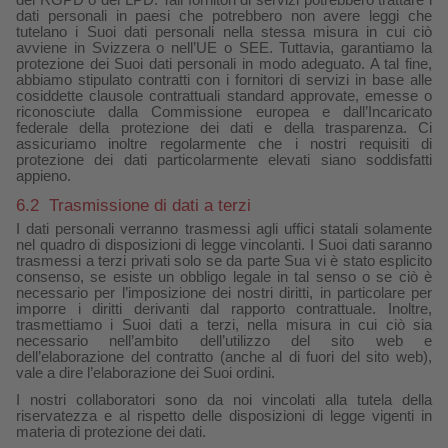
del RGPD o del LPD. Tali fornitori di servizi potrebbero trattare i
dati personali in paesi che potrebbero non avere leggi che
tutelano i Suoi dati personali nella stessa misura in cui ciò
avviene in Svizzera o nell’UE o SEE. Tuttavia, garantiamo la
protezione dei Suoi dati personali in modo adeguato. A tal fine,
abbiamo stipulato contratti con i fornitori di servizi in base alle
cosiddette clausole contrattuali standard approvate, emesse o
riconosciute dalla Commissione europea e dall’Incaricato
federale della protezione dei dati e della trasparenza. Ci
assicuriamo inoltre regolarmente che i nostri requisiti di
protezione dei dati particolarmente elevati siano soddisfatti
appieno.
6.2
Trasmissione di dati a terzi
I dati personali verranno trasmessi agli uffici statali solamente
nel quadro di disposizioni di legge vincolanti. I Suoi dati saranno
trasmessi a terzi privati solo se da parte Sua vi è stato esplicito
consenso, se esiste un obbligo legale in tal senso o se ciò è
necessario per l’imposizione dei nostri diritti, in particolare per
imporre i diritti derivanti dal rapporto contrattuale. Inoltre,
trasmettiamo i Suoi dati a terzi, nella misura in cui ciò sia
necessario nell’ambito dell’utilizzo del sito web e
dell’elaborazione del contratto (anche al di fuori del sito web),
vale a dire l’elaborazione dei Suoi ordini.
I nostri collaboratori sono da noi vincolati alla tutela della
riservatezza e al rispetto delle disposizioni di legge vigenti in
materia di protezione dei dati.