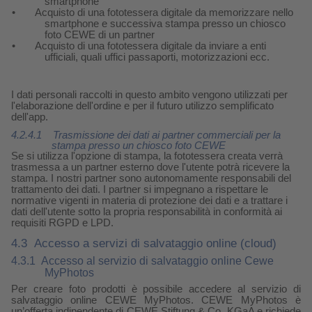
smartphone
•
Acquisto di una fototessera digitale da memorizzare nello
smartphone e successiva stampa presso un chiosco
foto CEWE di un partner
•
Acquisto di una fototessera digitale da inviare a enti
ufficiali, quali uffici passaporti, motorizzazioni ecc.
I dati personali raccolti in questo ambito vengono utilizzati per
l'elaborazione dell'ordine e per il futuro utilizzo semplificato
dell'app.
4.2.4.1
Trasmissione dei dati ai partner commerciali per la
stampa presso un chiosco foto CEWE
Se si utilizza l'opzione di stampa, la fototessera creata verrà
trasmessa a un partner esterno dove l'utente potrà ricevere la
stampa. I nostri partner sono autonomamente responsabili del
trattamento dei dati. I partner si impegnano a rispettare le
normative vigenti in materia di protezione dei dati e a trattare i
dati dell'utente sotto la propria responsabilità in conformità ai
requisiti RGPD e LPD.
4.3
Accesso a servizi di salvataggio online (cloud)
4.3.1
Accesso al servizio di salvataggio online Cewe
MyPhotos
Per creare foto prodotti è possibile accedere al servizio di
salvataggio online CEWE MyPhotos. CEWE MyPhotos è
un’offerta indipendente di CEWE Stiftung & Co. KGaA e richiede