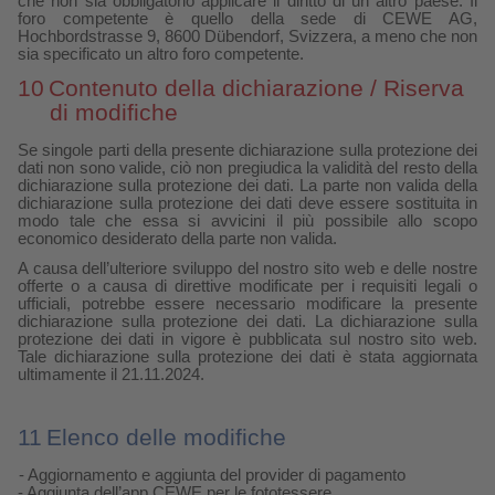
che non sia obbligatorio applicare il diritto di un altro paese. Il
foro competente è quello della sede di CEWE AG,
Hochbordstrasse 9, 8600 Dübendorf, Svizzera, a meno che non
sia specificato un altro foro competente.
10
Contenuto della dichiarazione / Riserva
di modifiche
Se singole parti della presente dichiarazione sulla protezione dei
dati non sono valide, ciò non pregiudica la validità del resto della
dichiarazione sulla protezione dei dati. La parte non valida della
dichiarazione sulla protezione dei dati deve essere sostituita in
modo tale che essa si avvicini il più possibile allo scopo
economico desiderato della parte non valida.
A causa dell’ulteriore sviluppo del nostro sito web e delle nostre
offerte o a causa di direttive modificate per i requisiti legali o
ufficiali, potrebbe essere necessario modificare la presente
dichiarazione sulla protezione dei dati. La dichiarazione sulla
protezione dei dati in vigore è pubblicata sul nostro sito web.
Tale dichiarazione sulla protezione dei dati è stata aggiornata
ultimamente il 21.11.2024.
11
Elenco delle modifiche
- Aggiornamento e aggiunta del provider di pagamento
- Aggiunta dell’app CEWE per le fototessere