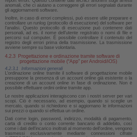
report errori. Questo contiene dati tecnici anonimi sugli arresti
anomali, che ci aiutano a correggere gli errori segnalati durante
gli aggiornamenti software.
Inoltre, in caso di errori complessi, può essere utile preparare e
controllare un runlog (protocollo di esecuzione) del software per
l’analisi. Questo protocollo di esecuzione può contenere dati
personali, ad es. il nome dell’utente registrato o nomi di file e
percorsi sul computer. È possibile controllare il contenuto del
registro degli errori prima della trasmissione. La trasmissione
avviene sempre su base volontaria.
4.2.3
Progettazione e ordinazione tramite software di
progettazione mobile (“App” per Android/iOS)
4.2.3.1
Informazioni generali
L’ordinazione online tramite il software di progettazione mobile
presuppone la presenza di un account online già esistente o la
creazione di un account online in fase di ordinazione. Non è
possibile effettuare ordini online tramite app.
Le nostre applicazioni interagiscono con i nostri server per vari
scopi. Ciò è necessario, ad esempio, quando si sceglie un
mercato, quando si richiedono e si aggiornano le informazioni
sui prezzi o quando si effettua un ordine.
Dati come login, password, indirizzo, modalità di pagamento,
carta di credito o conto corrente bancario di addebito, così
come i dati dell’incarico inoltrati al momento dell’ordine, vengono
trasmessi esclusivamente mediante connessioni cifrate