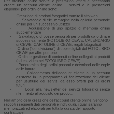
Per ordinare online servizi e prestazioni offerti è necessario
creare un account cliente online. I servizi e le prestazioni
disponibili per ordini online sono:
Creazione di prodotti fotografici tramite il sito web
-
Salvataggio di file immagine nella galleria personale
-
online per un successivo utilizzo
Acquisizione di uno spazio di memoria online
-
supplementare
Salvataggio di bozze personali per prodotti da ordinare
-
successivamente (FOTOLIBRO CEWE, CALENDARIO
di CEWE, CARTOLINE di CEWE, regali fotografici)
Ordine (“condivisione”) di copie digitali del FOTOLIBRO
-
CEWE per altre persone
Ordini e gestione di contenuti online collegati ai prodotti
-
(ad es. video nel FOTOLIBRO CEWE)
Panoramica degli ordini passati e download delle copie
-
delle fatture
Collegamento dell’account cliente a un account
-
esistente in un programma di fidelizzazione del cliente
per usufruire dei servizi da esso offerti per gli ordini
futuri.
Login alla newsletter dei servizi fotografici senza
-
riferimento all’acquisto dei prodotti.
Nell’ambito della creazione dell’account cliente online, vengono
raccolti i seguenti dati personali e individuali, i quali saranno
memorizzati ed elaborati per tutta la durata del rapporto
contrattuale: