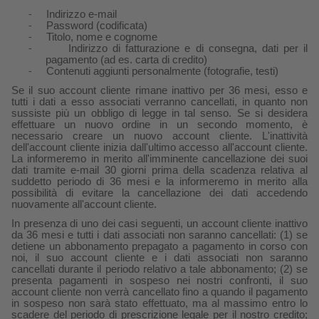
Indirizzo e-mail
-
Password (codificata)
-
Titolo, nome e cognome
-
Indirizzo di fatturazione e di consegna, dati per il
-
pagamento (ad es. carta di credito)
Contenuti aggiunti personalmente (fotografie, testi)
-
Se il suo account cliente rimane inattivo per 36 mesi, esso e
tutti i dati a esso associati verranno cancellati, in quanto non
sussiste più un obbligo di legge in tal senso. Se si desidera
effettuare un nuovo ordine in un secondo momento, è
necessario creare un nuovo account cliente. L'inattività
dell'account cliente inizia dall'ultimo accesso all'account cliente.
La informeremo in merito all'imminente cancellazione dei suoi
dati tramite e-mail 30 giorni prima della scadenza relativa al
suddetto periodo di 36 mesi e la informeremo in merito alla
possibilità di evitare la cancellazione dei dati accedendo
nuovamente all'account cliente.
In presenza di uno dei casi seguenti, un account cliente inattivo
da 36 mesi e tutti i dati associati non saranno cancellati: (1) se
detiene un abbonamento prepagato a pagamento in corso con
noi, il suo account cliente e i dati associati non saranno
cancellati durante il periodo relativo a tale abbonamento; (2) se
presenta pagamenti in sospeso nei nostri confronti, il suo
account cliente non verrà cancellato fino a quando il pagamento
in sospeso non sarà stato effettuato, ma al massimo entro lo
scadere del periodo di prescrizione legale per il nostro credito;