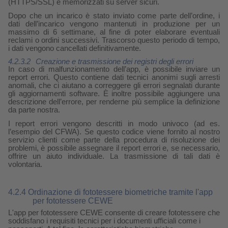
(HTTPS/SSL) e memorizzati su server sicuri.
Dopo che un incarico è stato inviato come parte dell’ordine, i
dati dell’incarico vengono mantenuti in produzione per un
massimo di 6 settimane, al fine di poter elaborare eventuali
reclami o ordini successivi. Trascorso questo periodo di tempo,
i dati vengono cancellati definitivamente.
4.2.3.2
Creazione e trasmissione dei registri degli errori
In caso di malfunzionamento dell’app, è possibile inviare un
report errori. Questo contiene dati tecnici anonimi sugli arresti
anomali, che ci aiutano a correggere gli errori segnalati durante
gli aggiornamenti software. È inoltre possibile aggiungere una
descrizione dell’errore, per renderne più semplice la definizione
da parte nostra.
I report errori vengono descritti in modo univoco (ad es.
l’esempio del CFWA). Se questo codice viene fornito al nostro
servizio clienti come parte della procedura di risoluzione dei
problemi, è possibile assegnare il report errori e, se necessario,
offrire un aiuto individuale. La trasmissione di tali dati è
volontaria.
4.2.4 Ordinazione di fototessere biometriche tramite l'app
per fototessere CEWE
L'app per fototessere CEWE consente di creare fototessere che
soddisfano i requisiti tecnici per i documenti ufficiali come i