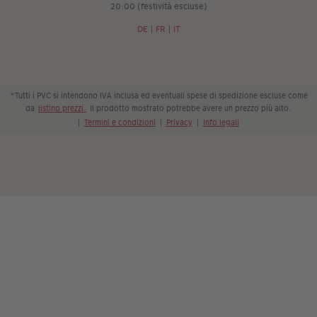
20:00 (festività escluse)
DE
|
FR
|
IT
*Tutti i PVC si intendono IVA inclusa ed eventuali spese di spedizione escluse come
da
listino prezzi.
Il prodotto mostrato potrebbe avere un prezzo più alto.
|
Termini e condizioni
|
Privacy
|
Info legali