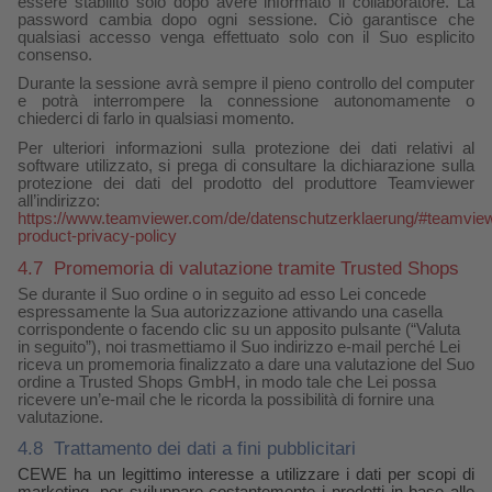
essere stabilito solo dopo avere informato il collaboratore. La
password cambia dopo ogni sessione. Ciò garantisce che
qualsiasi accesso venga effettuato solo con il Suo esplicito
consenso.
Durante la sessione avrà sempre il pieno controllo del computer
e potrà interrompere la connessione autonomamente o
chiederci di farlo in qualsiasi momento.
Per ulteriori informazioni sulla protezione dei dati relativi al
software utilizzato, si prega di consultare la dichiarazione sulla
protezione dei dati del prodotto del produttore Teamviewer
all’indirizzo:
https://www.teamviewer.com/de/datenschutzerklaerung/#teamvie
product-privacy-policy
4.7
Promemoria di valutazione tramite Trusted Shops
Se durante il Suo ordine o in seguito ad esso Lei concede
espressamente la Sua autorizzazione attivando una casella
corrispondente o facendo clic su un apposito pulsante (“Valuta
in seguito”), noi trasmettiamo il Suo indirizzo e-mail perché Lei
riceva un promemoria finalizzato a dare una valutazione del Suo
ordine a Trusted Shops GmbH, in modo tale che Lei possa
ricevere un’e-mail che le ricorda la possibilità di fornire una
valutazione.
4.8
Trattamento dei dati a fini pubblicitari
CEWE ha un legittimo interesse a utilizzare i dati per scopi di