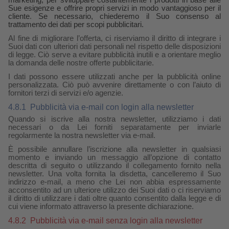
marketing, per sviluppare costantemente i prodotti in base alle
Sue esigenze e offrire propri servizi in modo vantaggioso per il
cliente
.
Se necessario, chiederemo il Suo consenso al
trattamento dei dati per scopi pubblicitari.
Al fine di migliorare l’offerta, ci riserviamo il diritto di integrare i
Suoi dati con ulteriori dati personali nel rispetto delle disposizioni
di legge. Ciò serve a evitare pubblicità inutili e a orientare meglio
la domanda delle nostre offerte pubblicitarie.
I dati possono essere utilizzati anche per la pubblicità online
personalizzata. Ciò può avvenire direttamente o con l’aiuto di
fornitori terzi di servizi e/o agenzie.
4.8.1
Pubblicità via e-mail con login alla newsletter
Quando si iscrive alla nostra newsletter, utilizziamo i dati
necessari o da Lei forniti separatamente per inviarle
regolarmente la nostra newsletter via e-mail.
È possibile annullare l’iscrizione alla newsletter in qualsiasi
momento e inviando un messaggio all’opzione di contatto
descritta di seguito o utilizzando il collegamento fornito nella
newsletter. Una volta fornita la disdetta, cancelleremo il Suo
indirizzo e-mail, a meno che Lei non abbia espressamente
acconsentito ad un ulteriore utilizzo dei Suoi dati o ci riserviamo
il diritto di utilizzare i dati oltre quanto consentito dalla legge e di
cui viene informato attraverso la presente dichiarazione.
4.8.2
Pubblicità via e-mail senza login alla newsletter