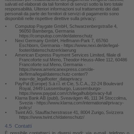
salvati ed elaborati da tali fornitori di servizi sotto la loro totale
responsabilità. Ulteriori informazioni sul trattamento dei dati
personali da parte dei fornitori di servizi di pagamento sono
disponibili nelle rispettive direttive sulla privacy:
•
Computop Paygate GmbH, Schwarzenbergstraße 4,
96050 Bamberga, Germania
https://computop.com/de/datenschutz
•
Nexi Germany GmbH, Helfmann-Park 7, 65760
Eschborn, Germania - https://www.nexi.de/de/legal-
footer/datenschutzerklaerung
•
American Express Payment Services Limited, filiale di
Francoforte sul Meno, Theodor-Heuss-Allee 112, 60486
Francoforte sul Meno, Germania -
https://www.americanexpress.com/de-
de/firma/legal/datenschutz-center/?
inav=de_legalfooter_dataprivacy
•
PayPal (Europe) S.à r.l. et Cie, S.C.A., 22-24 Boulevard
Royal, 2449 Lussemburgo, Lussemburgo-
https://www.paypal.com/ch/legalhub/privacy-full
•
Klarna Bank AB (publ), Sveavägen 46, 111 34 Stoccolma,
Svezia - https://www.klarna.com/international/privacy-
policy/
•
Twint AG, Stauffacherstrasse 41, 8004 Zurigo, Svizzera
https://www.twint.ch/datenschutz/
4.5
Contatti
È possibile contattarci in diversi modi: via e-mail, telefono o