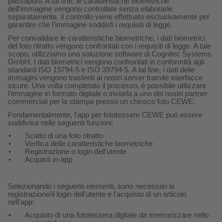
passaporti. A tal fine, le caratteristiche biometriche
dell'immagine vengono controllate senza elaborarle
separatamente. Il controllo viene effettuato esclusivamente per
garantire che l'immagine soddisfi i requisiti di legge.
Per convalidare le caratteristiche biometriche, i dati biometrici
del foto ritratto vengono confrontati con i requisiti di legge. A tale
scopo, utilizziamo una soluzione software di Cognitec Systems
GmbH. I dati biometrici vengono confrontati in conformità agli
standard ISO 19794-5 e ISO 39794-5. A tal fine, i dati delle
immagini vengono trasferiti ai nostri server tramite interfacce
sicure. Una volta completato il processo, è possibile utilizzare
l'immagine in formato digitale o inviarla a uno dei nostri partner
commerciali per la stampa presso un chiosco foto CEWE.
Fondamentalmente, l'app per fototessere CEWE può essere
suddivisa nelle seguenti funzioni:
•
Scatto di una foto ritratto
•
Verifica delle caratteristiche biometriche
•
Registrazione o login dell'utente
•
Acquisti in-app
Selezionando i seguenti elementi, sono necessari la
registrazione/il login dell'utente e l'acquisto di un articolo
nell'app:
•
Acquisto di una fototessera digitale da memorizzare nello