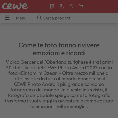
Menu
Menu
FOTOLIBRO CEWE
Stampe foto
Poster e tele
Biglietti di auguri
Fotoregali
Cover
Calendari
Idee regalo
Ispirazioni
Viaggi & vacanze
CEWE
Come le foto fanno rivivere
Panoramica
Panoramica
Panoramica
Panoramica
Panoramica
Panoramica
Panoramica
Panoramica
Panoramica
Panoramica
emozioni e ricordi
Formati
Stampe fotografiche classiche
Tela
Biglietti per matrimonio
Foto puzzle
Cover Samsung
Calendari da parete
per i nonni
Viaggio & vacanze
Vacanze in Svizzera
Marco Gerber dell’Oberland zurighese è tra i primi
30 classificati del CEWE Photo Award 2023 con la
guri
Copertine
Foto con cornice
Poster premium
Biglietti per la nascita
Magnete con foto
Cover Xiaomi
Calendari da tavolo
per la tua dolce metá
Idee regalo
Vacanze al mare
foto «Einsam im Ozean.» Oltre mezzo milione di
foto inviate da tutto il mondo hanno reso il
Tipi di carta
Box portafoto
Poster con design
Biglietti per compleanno
Tazze e borracce
Cover Huawei
Calendari per appuntamenti
per i bambini
Decorazione murale
Crociera
CEWE Photo Award il più grande concorso
fotografico del mondo. In questa intervista, il
Finiture
Stampe artistiche
Cornici
Cartoline di ringraziamento
Tessili
Cover bio based
Calendario da cucina
per i migliori amici
Neonato
Gite in citta
fotografo amatoriale spiega come la fotografia
trasforma i suoi viaggi in avventure e come cattura
le emozioni nelle immagini.
Pagina panoramica
Stampe piccole
Supporto in legno per poster
Inviti
Decorazioni
Frame Case
Agende
per gli amanti degli animali
Consigli fotografici
Viaggi lontani