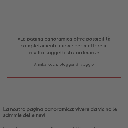
4. Il titolo della copertina è stato posizionato sul
cerchio bianco, in modo da essere ben leggibile
e non interferire con le altre foto.
«La pagina panoramica offre possibilità
completamente nuove per mettere in
risalto soggetti straordinari.»
Annika Koch, blogger di viaggio
La nostra pagina panoramica: vivere da vicino le
scimmie delle nevi