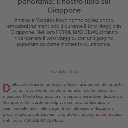
panorama: il nostro libro sul
Custodia personalizzata
Nature Prints
Poster con mappa
Altre occasioni
Giochi
Cover in silicone
Calendari da parete con design
per il compleanno
Matrimonio
Giappone
Tasca interna
Poster premium
Collage fotografico
Biglietti pieghevoli
Scuola e ufficio
Cover rigide
Calendario da parete A4
Regali per la festa della mamma
Annuario
Annika e Mathias Koch hanno collezionato
emozioni indimenticabili durante il loro viaggio in
nze
FOTOLIBRO CEWE Kids
Set di foto
hexxas
Foto biglietti
Animali domestici
Cover in pelle
Calendario da parete A4 Panoramico
Regali d’addio
Concorsi fotografici
Giappone. Nel loro FOTOLIBRO CEWE ci fanno
ripercorrere il loro viaggio, con una pagina
Copertina in pelle e lino
Foto adesivi
Plexiglas
Cartoline postali
Faber-Castell
Cover in legno
Calendario da parete A3
Fotoregali per Pasqua
Storie dei clienti
panoramica come momento culminante.
 & App
Primi passi
Foto istantanee
Poster in alluminio
Cartoline singole con spedizione diretta
Stampe artistiche
Cover cellulare con tracolla
Calendario da tavolo quadrato
per gli sposi
Come ordinare
Fototessere biometriche
Foto su legno
CEWE myPhotos
Foto-box regalo
Con design
CEWE myPhotos
per l’addio al nubilato
Di Annika Koch
D
Esempi di clienti
Accessori
Poster Gallery
Idee regalo
CEWE myPhotos
Accessori
alle città vivaci come Tokyo e Osaka ai momenti di tranquilla
contemplazione della natura, ad esempio nei pressi del
maestoso Monte Fuji: ecco le mie impressioni indimenticabili del
Storie dei clienti
CEWE myPhotos
Poster su forex
Buono regalo CEWE
Giappone. Un ricordo mi colpisce in modo particolare: le
scimmie delle nevi nelle sorgenti termali vicino a Nagano. E
Coffeetable Book «Art Collection»
Mosaico
CEWE myPhotos
proprio queste abbiamo immortalato in una
pagina panoramica
del nostro FOTOLIBRO CEWE XL.
CEWE myPhotos
Consigli decorazione murale
Barattolo per croccantini con foto