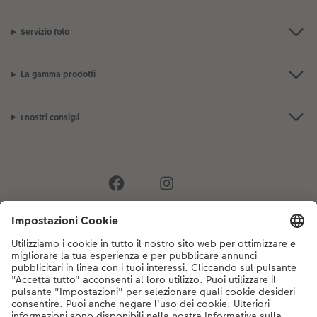
Servizio foto
La gamma prodotti
I nostri consigli
Se hai domande sui prodotti o sull'ordine, non esitare a contattarci dal
lunedì alla domenica dalle 9:00 alle 20:00 (esclusi i giorni festivi) al
numero di telefono
044 499 10 35
dal lunedì alla domenica, dalle 9:00 alle
20:00 (festività escluse)
DE
|
FR
|
IT