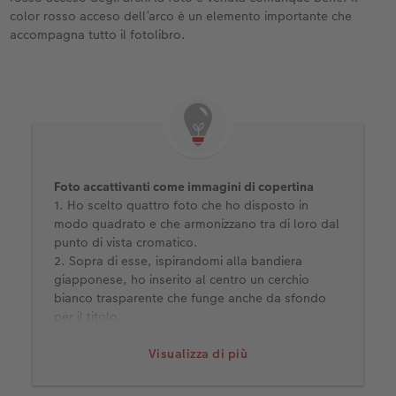
color rosso acceso dell’arco è un elemento importante che
accompagna tutto il fotolibro.
Foto accattivanti come immagini di copertina
1. Ho scelto quattro foto che ho disposto in
modo quadrato e che armonizzano tra di loro dal
punto di vista cromatico.
2. Sopra di esse, ispirandomi alla bandiera
giapponese, ho inserito al centro un cerchio
bianco trasparente che funge anche da sfondo
per il titolo.
3. Ho ripreso il cerchio sul retro per inserirvi una
delle mie foto preferite, in cui il colore rosso
Visualizza di più
domina su uno sfondo chiaro, riprendendo così il
riferimento alla bandiera giapponese.