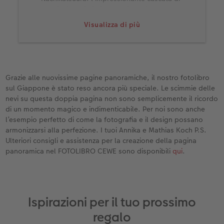
Nachi e i sentieri di pellegrinaggio Kumano
Kodo.
Visualizza di più
Hiroshima: un luogo che fa riflettere, ma che
dà anche speranza.
Monte Fuji: maestosamente imponente,
come in un dipinto.
Grazie alle nuovissime pagine panoramiche, il nostro fotolibro
sul Giappone è stato reso ancora più speciale. Le scimmie delle
nevi su questa doppia pagina non sono semplicemente il ricordo
di un momento magico e indimenticabile. Per noi sono anche
l’esempio perfetto di come la fotografia e il design possano
armonizzarsi alla perfezione. I tuoi Annika e Mathias Koch P.S.
Ulteriori consigli e assistenza per la creazione della pagina
panoramica nel FOTOLIBRO CEWE sono disponibili
qui
.
Ispirazioni per il tuo prossimo
regalo