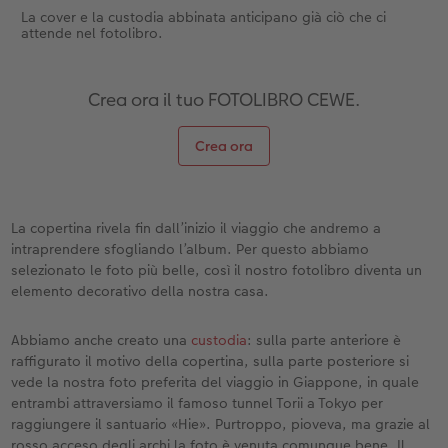
La cover e la custodia abbinata anticipano già ciò che ci
attende nel fotolibro.
Crea ora il tuo FOTOLIBRO CEWE.
Crea ora
La copertina rivela fin dall’inizio il viaggio che andremo a
intraprendere sfogliando l’album. Per questo abbiamo
selezionato le foto più belle, così il nostro fotolibro diventa un
elemento decorativo della nostra casa.
Abbiamo anche creato una
custodia
: sulla parte anteriore è
raffigurato il motivo della copertina, sulla parte posteriore si
vede la nostra foto preferita del viaggio in Giappone, in quale
entrambi attraversiamo il famoso tunnel Torii a Tokyo per
raggiungere il santuario «Hie». Purtroppo, pioveva, ma grazie al
rosso acceso degli archi la foto è venuta comunque bene. Il