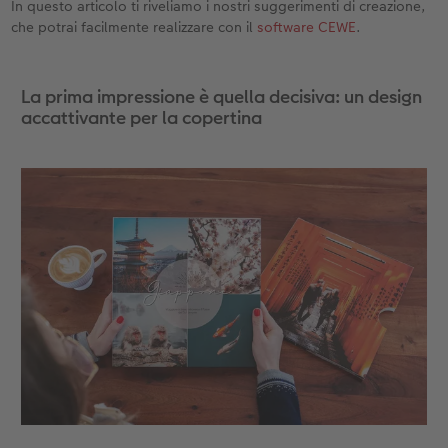
In questo articolo ti riveliamo i nostri suggerimenti di creazione,
che potrai facilmente realizzare con il
software CEWE
.
Accessori
CEWE myPhotos
Novità
Accessori
La prima impressione è quella decisiva: un design
accattivante per la copertina