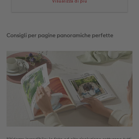
Visualizza di più
per ogni fotolibro (Con la pagina panoramica, il
tuo FOTOLIBRO CEWE passa automaticamente a
un totale di 34 pagine).
3. Trascina l’immagine scelta sull’area foto e
Consigli per pagine panoramiche perfette
sistemala come vuoi.
**A proposito: ** in alternativa, nel software,
nella scheda FOTOLIBRO CEWE, puoi scegliere
l’opzione «Con pagina panoramica». Il software ti
porta alla selezione del fotolibro giusto per la
creazione: ora puoi iniziare!
Nitidezza incredibile: le foto ad alta risoluzione catturano tutti