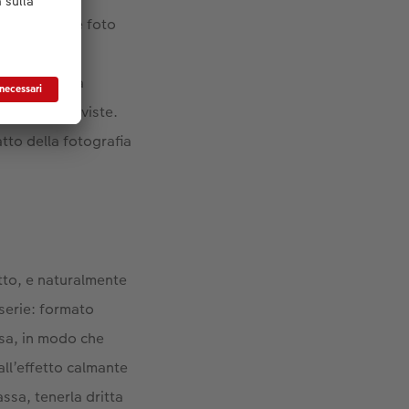
: «Con le mie foto
mostrare
», spiega. La
to per le riviste.
tto della fotografia
atto, e naturalmente
serie: formato
osa, in modo che
all’effetto calmante
ssa, tenerla dritta