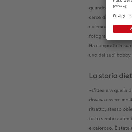
quando è in giro con
cerco di presentare
un’emozione. Per me
fotografia lo ha sem
Ha comprato la sua p
uno dei suoi hobby.
La storia diet
«L’idea era quella d
doveva essere mostr
ritratto, stesso ob
tutto sembri autenti
e caloroso. È stata 