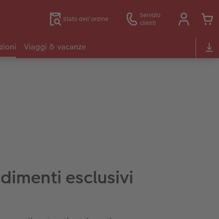
Servizio
Stato dell’ordine
clienti
zioni
Viaggi & vacanze
dimenti esclusivi