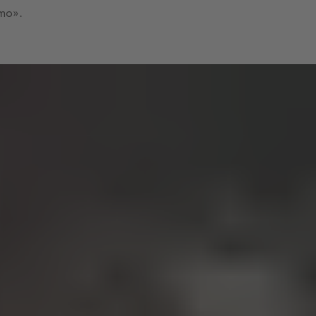
imo».