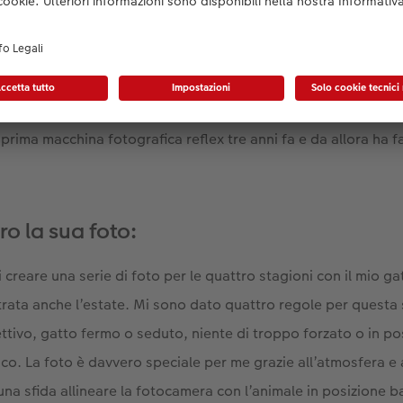
 i suoi fratelli. Si concentra soprattutto sui momenti speciali
 ciò che viene mostrato come l’ho visto io, oppure cerco di 
 è importante prendermi il tempo di cui una foto ha bisogno
pre affascinato, anche perché suo padre era solito scattare fo
rima macchina fotografica reflex tre anni fa e da allora ha fa
ro la sua foto:
i creare una serie di foto per le quattro stagioni con il mio g
ata anche l’estate. Mi sono dato quattro regole per questa 
iettivo, gatto fermo o seduto, niente di troppo forzato o in p
co. La foto è davvero speciale per me grazie all’atmosfera e 
una sfida allineare la fotocamera con l’animale in posizione ba