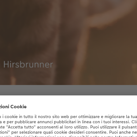
«4-Season-Cat: Sommer» di Manoah Hirsbrunner
è un uomo legato alla famiglia: il suo momento preferito per