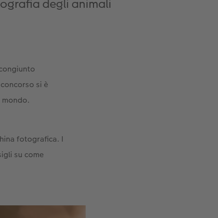
tografia degli animali
 congiunto
 concorso si è
el mondo.
ina fotografica. I
sigli su come