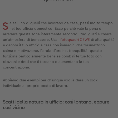
Custodia personalizzata
Nature Prints
Poster con mappa
Altre occasioni
Giochi
Cover in silicone
Calendari da parete con design
per il compleanno
Matrimonio
Tasca interna
Poster premium
Collage fotografico
Biglietti pieghevoli
Scuola e ufficio
Cover rigide
Calendario da parete A4
Regali per la festa della mamma
Annuario
S
e sei uno di quelli che lavorano da casa, passi molto tempo
nze
FOTOLIBRO CEWE Kids
Set di foto
hexxas
Foto biglietti
Animali domestici
Cover in pelle
Calendario da parete A4 Panoramico
Regali d’addio
Concorsi fotografici
nel tuo ufficio domestico. Ecco perché vale la pena di
arredare questa zona interamente secondo I tuoi gusti e creare
un’atmosfera di benessere. Usa i
fotoquadri CEWE
di alta qualità
Copertina in pelle e lino
Foto adesivi
Plexiglas
Cartoline postali
Faber-Castell
Cover in legno
Calendario da parete A3
Fotoregali per Pasqua
Storie dei clienti
 & App
e decora il tuo ufficio a casa con immagini che trasmettono
calma e motivazione. Parola d’ordine, tranquillità: questo
Primi passi
Foto istantanee
Poster in alluminio
Cartoline singole con spedizione diretta
Stampe artistiche
Cover cellulare con tracolla
Calendario da tavolo quadrato
per gli sposi
funziona particolarmente bene se combini le tue foto con
citazioni e detti che ti toccano o aumentano la tua
Come ordinare
Fototessere biometriche
Foto su legno
CEWE myPhotos
Foto-box regalo
Con design
CEWE myPhotos
per l’addio al nubilato
concentrazione.
Esempi di clienti
Accessori
Poster Gallery
Idee regalo
CEWE myPhotos
Accessori
Abbiamo due esempi per chiunque voglia dare un look
individuale al proprio posto di lavoro.
Storie dei clienti
CEWE myPhotos
Poster su forex
Buono regalo CEWE
Scatti della natura in ufficio: così lontano, eppure
Coffeetable Book «Art Collection»
Mosaico
CEWE myPhotos
così vicino
CEWE myPhotos
Consigli decorazione murale
Barattolo per croccantini con foto