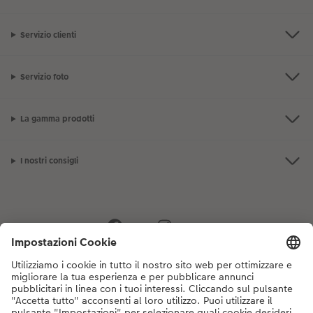
Servizio clienti
Servizio foto
La gamma prodotti
I nostri consigli
Se hai domande sui prodotti o sull'ordine, non esitare a contattarci dal
lunedì alla domenica dalle 9:00 alle 20:00 (esclusi i giorni festivi) al
numero di telefono
044 499 10 35
dal lunedì alla domenica, dalle 9:00 alle
20:00 (festività escluse)