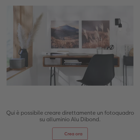
Accessori
CEWE myPhotos
Novità
Accessori
Qui è possibile creare direttamente un fotoquadro
su alluminio Alu Dibond.
Crea ora