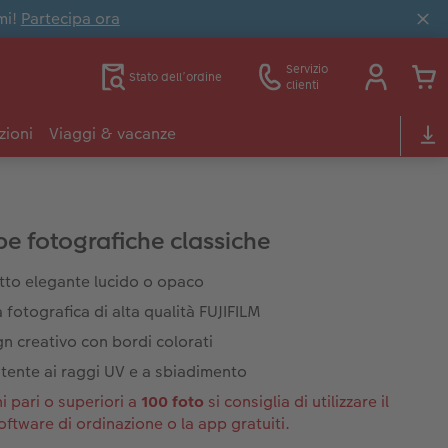
mi!
Partecipa ora
Servizio
Stato dell’ordine
clienti
zioni
Viaggi & vacanze
e fotografiche classiche
tto elegante lucido o opaco
 fotografica di alta qualità FUJIFILM
n creativo con bordi colorati
tente ai raggi UV e a sbiadimento
i pari o superiori a
100 foto
si consiglia di utilizzare il
oftware di ordinazione o la app gratuiti.