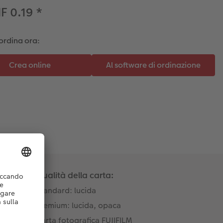
F 0.19
*
ordina ora:
Qualità della carta:
Standard: lucida
Premium: lucida, opaca
Carta fotografica FUJIFILM