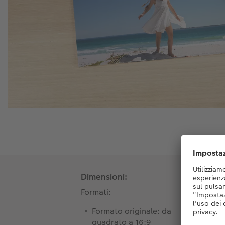
Dimensioni:
Formati:
Formato originale: da
quadrato a 16:9