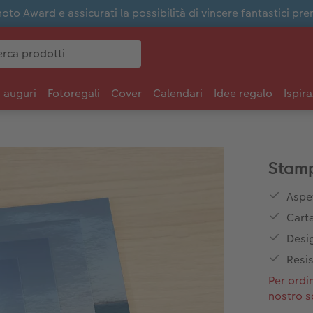
to Award e assicurati la possibilità di vincere fantastici pre
i auguri
Fotoregali
Cover
Calendari
Idee regalo
Ispira
Stamp
Aspe
Carta
Desig
Resis
Per ordin
nostro s