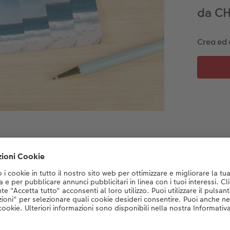
da CH
Crea ed 
Creazione:
Scegli un bordo bianco o
colorato.