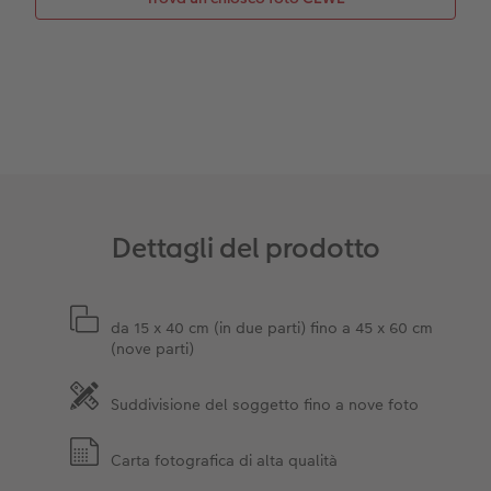
CEWE myPhotos
Consigli decorazione murale
Barattolo per croccantini con foto
Accessori
CEWE myPhotos
Novità
Accessori
Dettagli del prodotto
da 15 x 40 cm (in due parti) fino a 45 x 60 cm
(nove parti)
Suddivisione del soggetto fino a nove foto
Carta fotografica di alta qualità