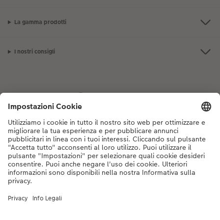
La gamma prodotti
I nostri consigli
Se hai domande sui prodotti o sull'ordine, non esitare a contattarci dal
lunedì alla domenica dalle 9:00 alle 20:00 (esclusi i giorni festivi) al
numero di telefono
044 499 10 35
dal lunedì alla domenica, dalle 9:00 alle
20:00 (festività escluse)
DE
|
FR
|
IT
*Tutti i PVC si intendono IVA inclusa ed eventuali spese di spedizione escluse come