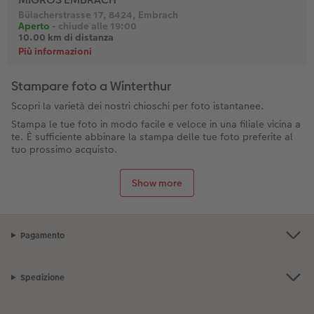
Stampare foto a Winterthur
Scopri la varietà dei nostri chioschi per foto istantanee.
Stampa le tue foto in modo facile e veloce in una filiale vicina a
te. È sufficiente abbinare la stampa delle tue foto preferite al
tuo prossimo acquisto.
Oltre alle stampe fotografiche, ti offriamo la possibilità di
stampare collage fotografici, design o altri prodotti fotografici
Show more
istantanei direttamente in loco e di ritirarli subito.
Pagamento
Spedizione