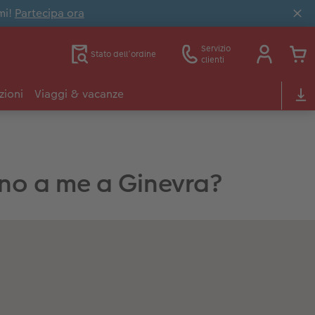
mi!
Partecipa ora
Servizio
Stato dell’ordine
clienti
zioni
Viaggi & vacanze