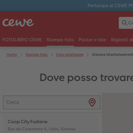
Partecipa al CEWE Pho
FOTOLIBRO CEWE
Stampe foto
Poster e tele
Biglietti d
Home
Stampe foto
Foto istantanee
Stampa istantaneament