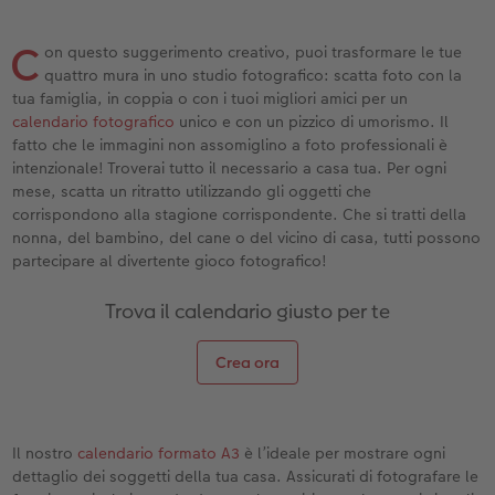
Custodia personalizzata
Nature Prints
Poster con mappa
Altre occasioni
Giochi
Cover in silicone
Calendari da parete con design
per il compleanno
Matrimonio
C
on questo suggerimento creativo, puoi trasformare le tue
Tasca interna
Poster premium
Collage fotografico
Biglietti pieghevoli
Scuola e ufficio
Cover rigide
Calendario da parete A4
Regali per la festa della mamma
Annuario
quattro mura in uno studio fotografico: scatta foto con la
tua famiglia, in coppia o con i tuoi migliori amici per un
nze
FOTOLIBRO CEWE Kids
Set di foto
hexxas
Foto biglietti
Animali domestici
Cover in pelle
Calendario da parete A4 Panoramico
Regali d’addio
Concorsi fotografici
calendario fotografico
unico e con un pizzico di umorismo. Il
fatto che le immagini non assomiglino a foto professionali è
Copertina in pelle e lino
Foto adesivi
Plexiglas
Cartoline postali
Faber-Castell
Cover in legno
Calendario da parete A3
Fotoregali per Pasqua
Storie dei clienti
intenzionale! Troverai tutto il necessario a casa tua. Per ogni
 & App
mese, scatta un ritratto utilizzando gli oggetti che
corrispondono alla stagione corrispondente. Che si tratti della
Primi passi
Foto istantanee
Poster in alluminio
Cartoline singole con spedizione diretta
Stampe artistiche
Cover cellulare con tracolla
Calendario da tavolo quadrato
per gli sposi
nonna, del bambino, del cane o del vicino di casa, tutti possono
partecipare al divertente gioco fotografico!
Come ordinare
Fototessere biometriche
Foto su legno
CEWE myPhotos
Foto-box regalo
Con design
CEWE myPhotos
per l’addio al nubilato
Trova il calendario giusto per te
Esempi di clienti
Accessori
Poster Gallery
Idee regalo
CEWE myPhotos
Accessori
Crea ora
Storie dei clienti
CEWE myPhotos
Poster su forex
Buono regalo CEWE
Coffeetable Book «Art Collection»
Mosaico
CEWE myPhotos
Il nostro
calendario formato A3
è l’ideale per mostrare ogni
dettaglio dei soggetti della tua casa. Assicurati di fotografare le
CEWE myPhotos
Consigli decorazione murale
Barattolo per croccantini con foto