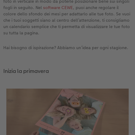
foto in verticale in modo da poterle posizionare bene sui singoli
fogli in seguito. Nel
software CEWE
, puoi anche regolare il
Accessori
CEWE myPhotos
Novità
colore dello sfondo dei mesi per adattarlo alle tue foto. Se vuoi
che i tuoi soggetti siano al centro dell’attenzione, ti consigliamo
Accessori
un calendario semplice che ti permetta di visualizzare le tue foto
su tutta la pagina.
Hai bisogno di ispirazione? Abbiamo un’idea per ogni stagione.
Inizia la primavera