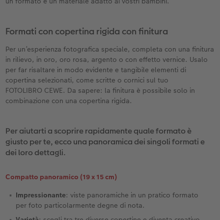
un formato e un materiale adatto ai vostri bambini.
Formati con copertina rigida con finitura
Per un’esperienza fotografica speciale, completa con una finitura
in rilievo, in oro, oro rosa, argento o con effetto vernice. Usalo
per far risaltare in modo evidente e tangibile elementi di
copertina selezionati, come scritte o cornici sul tuo
FOTOLIBRO CEWE. Da sapere: la finitura è possibile solo in
combinazione con una copertina rigida.
Per aiutarti a scoprire rapidamente quale formato è
giusto per te, ecco una panoramica dei singoli formati e
dei loro dettagli.
Compatto panoramico (19 x 15 cm)
Impressionante
: viste panoramiche in un pratico formato
per foto particolarmente degne di nota.
Varietà
: scegli tra tre diverse copertine e diventa creativo.