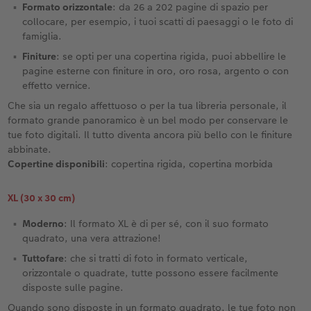
Formato orizzontale
: da 26 a 202 pagine di spazio per
collocare, per esempio, i tuoi scatti di paesaggi o le foto di
famiglia.
Finiture
: se opti per una copertina rigida, puoi abbellire le
pagine esterne con finiture in oro, oro rosa, argento o con
effetto vernice.
Che sia un regalo affettuoso o per la tua libreria personale, il
formato grande panoramico è un bel modo per conservare le
tue foto digitali. Il tutto diventa ancora più bello con le finiture
abbinate.
Copertine disponibili
: copertina rigida, copertina morbida
XL (30 x 30 cm)
Moderno
: Il formato XL è di per sé, con il suo formato
quadrato, una vera attrazione!
Tuttofare
: che si tratti di foto in formato verticale,
orizzontale o quadrate, tutte possono essere facilmente
disposte sulle pagine.
Quando sono disposte in un formato quadrato, le tue foto non