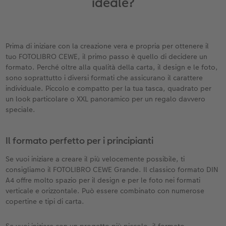
ideale?
Custodia personalizzata
Nature Prints
Poster con mappa
Altre occasioni
Giochi
Cover in silicone
Calendari da parete con design
per il compleanno
Matrimonio
Tasca interna
Poster premium
Collage fotografico
Biglietti pieghevoli
Scuola e ufficio
Cover rigide
Calendario da parete A4
Regali per la festa della mamma
Annuario
Prima di iniziare con la creazione vera e propria per ottenere il
nze
FOTOLIBRO CEWE Kids
Set di foto
hexxas
Foto biglietti
Animali domestici
Cover in pelle
Calendario da parete A4 Panoramico
Regali d’addio
Concorsi fotografici
tuo FOTOLIBRO CEWE, il primo passo è quello di decidere un
formato. Perché oltre alla qualità della carta, il design e le foto,
Copertina in pelle e lino
Foto adesivi
Plexiglas
Cartoline postali
Faber-Castell
Cover in legno
Calendario da parete A3
Fotoregali per Pasqua
Storie dei clienti
sono soprattutto i diversi formati che assicurano il carattere
 & App
individuale. Piccolo e compatto per la tua tasca, quadrato per
un look particolare o XXL panoramico per un regalo davvero
Primi passi
Foto istantanee
Poster in alluminio
Cartoline singole con spedizione diretta
Stampe artistiche
Cover cellulare con tracolla
Calendario da tavolo quadrato
per gli sposi
speciale.
Come ordinare
Fototessere biometriche
Foto su legno
CEWE myPhotos
Foto-box regalo
Con design
CEWE myPhotos
per l’addio al nubilato
Il formato perfetto per i principianti
Esempi di clienti
Accessori
Poster Gallery
Idee regalo
CEWE myPhotos
Accessori
Se vuoi iniziare a creare il più velocemente possibile, ti
consigliamo il FOTOLIBRO CEWE Grande. Il classico formato DIN
Storie dei clienti
CEWE myPhotos
Poster su forex
Buono regalo CEWE
A4 offre molto spazio per il design e per le foto nei formati
verticale e orizzontale. Può essere combinato con numerose
Coffeetable Book «Art Collection»
Mosaico
CEWE myPhotos
copertine e tipi di carta.
CEWE myPhotos
Consigli decorazione murale
Barattolo per croccantini con foto