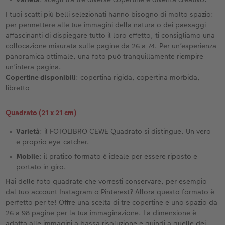
I tuoi scatti più belli selezionati hanno bisogno di molto spazio:
per permettere alle tue immagini della natura o dei paesaggi
affascinanti di dispiegare tutto il loro effetto, ti consigliamo una
collocazione misurata sulle pagine da 26 a 74. Per un’esperienza
panoramica ottimale, una foto può tranquillamente riempire
un’intera pagina.
Copertine disponibili
: copertina rigida, copertina morbida,
libretto
Quadrato (21 x 21 cm)
Varietà
: il FOTOLIBRO CEWE Quadrato si distingue. Un vero
e proprio eye-catcher.
Mobile
: il pratico formato è ideale per essere riposto e
portato in giro.
Hai delle foto quadrate che vorresti conservare, per esempio
dal tuo account Instagram o Pinterest? Allora questo formato è
perfetto per te! Offre una scelta di tre copertine e uno spazio da
26 a 98 pagine per la tua immaginazione. La dimensione è
adatta alle immagini a bassa risoluzione e quindi a quelle dei