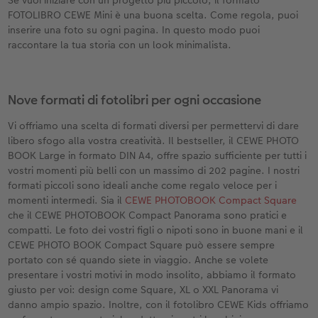
Se vuoi iniziare con un progetto più piccolo, il formato
FOTOLIBRO CEWE Mini è una buona scelta. Come regola, puoi
Accessori
CEWE myPhotos
Novità
inserire una foto su ogni pagina. In questo modo puoi
raccontare la tua storia con un look minimalista.
Accessori
Nove formati di fotolibri per ogni occasione
Vi offriamo una scelta di formati diversi per permettervi di dare
libero sfogo alla vostra creatività. Il bestseller, il CEWE PHOTO
BOOK Large in formato DIN A4, offre spazio sufficiente per tutti i
vostri momenti più belli con un massimo di 202 pagine. I nostri
formati piccoli sono ideali anche come regalo veloce per i
momenti intermedi. Sia il
CEWE PHOTOBOOK Compact Square
che il CEWE PHOTOBOOK Compact Panorama sono pratici e
compatti. Le foto dei vostri figli o nipoti sono in buone mani e il
CEWE PHOTO BOOK Compact Square può essere sempre
portato con sé quando siete in viaggio. Anche se volete
presentare i vostri motivi in modo insolito, abbiamo il formato
giusto per voi: design come Square, XL o XXL Panorama vi
danno ampio spazio. Inoltre, con il fotolibro CEWE Kids offriamo