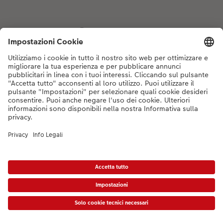
Se hai domande sui prodotti o sull'ordine, non esitare a contattarci dal
lunedì alla domenica dalle 9:00 alle 20:00 (esclusi i giorni festivi) al
numero di telefono
044 499 10 35
dal lunedì alla domenica, dalle 9:00 alle
20:00 (festività escluse)
DE
|
FR
|
IT
*Tutti i PVC si intendono IVA inclusa ed eventuali spese di spedizione escluse come
da
listino prezzi.
Il prodotto mostrato potrebbe avere un prezzo più alto.
|
Termini e condizioni
|
Privacy
|
Info legali