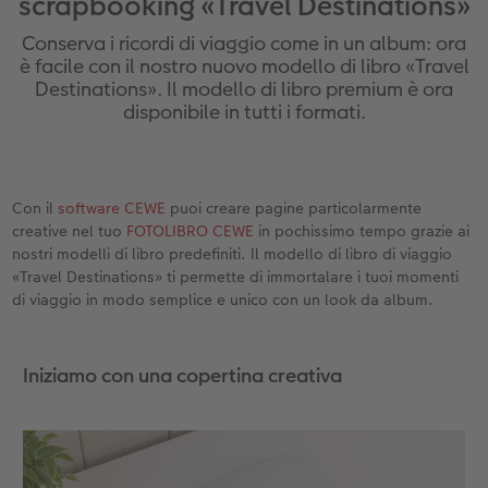
scrapbooking «Travel Destinations»
Custodia personalizzata
Nature Prints
Poster con mappa
Altre occasioni
Giochi
Cover in silicone
Calendari da parete con design
per il compleanno
Matrimonio
Conserva i ricordi di viaggio come in un album: ora
Tasca interna
Poster premium
Collage fotografico
Biglietti pieghevoli
Scuola e ufficio
Cover rigide
Calendario da parete A4
Regali per la festa della mamma
Annuario
è facile con il nostro nuovo modello di libro «Travel
Destinations». Il modello di libro premium è ora
disponibile in tutti i formati.
nze
FOTOLIBRO CEWE Kids
Set di foto
hexxas
Foto biglietti
Animali domestici
Cover in pelle
Calendario da parete A4 Panoramico
Regali d’addio
Concorsi fotografici
Copertina in pelle e lino
Foto adesivi
Plexiglas
Cartoline postali
Faber-Castell
Cover in legno
Calendario da parete A3
Fotoregali per Pasqua
Storie dei clienti
 & App
Con il
software CEWE
puoi creare pagine particolarmente
Primi passi
Foto istantanee
Poster in alluminio
Cartoline singole con spedizione diretta
Stampe artistiche
Cover cellulare con tracolla
Calendario da tavolo quadrato
per gli sposi
creative nel tuo
FOTOLIBRO CEWE
in pochissimo tempo grazie ai
nostri modelli di libro predefiniti. Il modello di libro di viaggio
Come ordinare
Fototessere biometriche
Foto su legno
CEWE myPhotos
Foto-box regalo
Con design
CEWE myPhotos
per l’addio al nubilato
«Travel Destinations» ti permette di immortalare i tuoi momenti
di viaggio in modo semplice e unico con un look da album.
Esempi di clienti
Accessori
Poster Gallery
Idee regalo
CEWE myPhotos
Accessori
Iniziamo con una copertina creativa
Storie dei clienti
CEWE myPhotos
Poster su forex
Buono regalo CEWE
Coffeetable Book «Art Collection»
Mosaico
CEWE myPhotos
CEWE myPhotos
Consigli decorazione murale
Barattolo per croccantini con foto