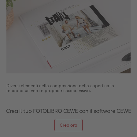
Accessori
CEWE myPhotos
Novità
Accessori
Diversi elementi nella composizione della copertina la
rendono un vero e proprio richiamo visivo.
Crea il tuo FOTOLIBRO CEWE con il software CEWE
Crea ora