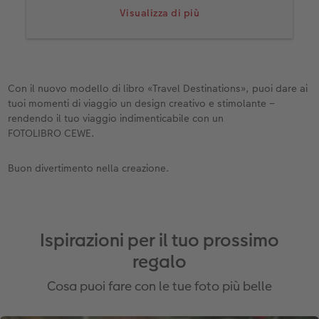
libro e clicca su «Usa selezione». Trascina il
Visualizza di più
modello nell’area di lavoro. Il layout verrà
applicato all’intero libro.
Scarica altri modelli: non tutti i modelli sono
preinstallati nel software CEWE fin dall’inizio.
Con il nuovo modello di libro «Travel Destinations», puoi dare ai
Premi «Scarica altri» per scaricare altri design
tuoi momenti di viaggio un design creativo e stimolante –
interessanti.
rendendo il tuo viaggio indimenticabile con un
Inserisci foto e testi: ora non ti resta che riempire
FOTOLIBRO CEWE.
i segnaposto. Clicca su «Foto e video» per
selezionare il contenuto appropriato.
Buon divertimento nella creazione.
Ispirazioni per il tuo prossimo
regalo
Cosa puoi fare con le tue foto più belle