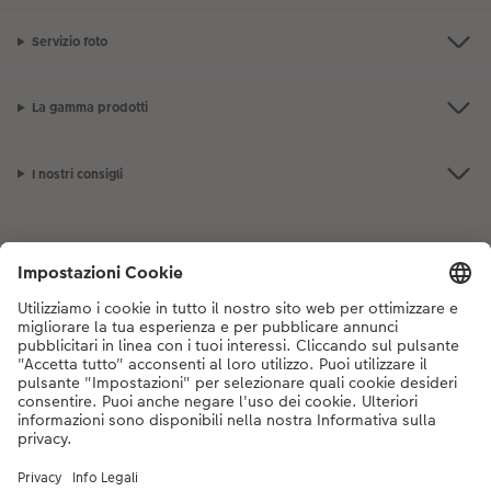
Servizio foto
La gamma prodotti
I nostri consigli
Se hai domande sui prodotti o sull'ordine, non esitare a contattarci dal
lunedì alla domenica dalle 9:00 alle 20:00 (esclusi i giorni festivi) al
numero di telefono
044 499 10 35
dal lunedì alla domenica, dalle 9:00 alle
20:00 (festività escluse)
DE
|
FR
|
IT