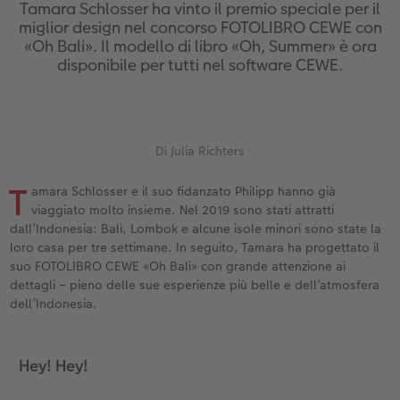
Custodia personalizzata
Nature Prints
Poster con mappa
Altre occasioni
Giochi
Cover in silicone
Calendari da parete con design
per il compleanno
Matrimonio
Tamara Schlosser ha vinto il premio speciale per il
miglior design nel concorso FOTOLIBRO CEWE con
«Oh Bali». Il modello di libro «Oh, Summer» è ora
Tasca interna
Poster premium
Collage fotografico
Biglietti pieghevoli
Scuola e ufficio
Cover rigide
Calendario da parete A4
Regali per la festa della mamma
Annuario
disponibile per tutti nel software CEWE.
nze
FOTOLIBRO CEWE Kids
Set di foto
hexxas
Foto biglietti
Animali domestici
Cover in pelle
Calendario da parete A4 Panoramico
Regali d’addio
Concorsi fotografici
Copertina in pelle e lino
Foto adesivi
Plexiglas
Cartoline postali
Faber-Castell
Cover in legno
Calendario da parete A3
Fotoregali per Pasqua
Storie dei clienti
 & App
Di Julia Richters
Primi passi
Foto istantanee
Poster in alluminio
Cartoline singole con spedizione diretta
Stampe artistiche
Cover cellulare con tracolla
Calendario da tavolo quadrato
per gli sposi
T
amara Schlosser e il suo fidanzato Philipp hanno già
viaggiato molto insieme. Nel 2019 sono stati attratti
Come ordinare
Fototessere biometriche
Foto su legno
CEWE myPhotos
Foto-box regalo
Con design
CEWE myPhotos
per l’addio al nubilato
dall’Indonesia: Bali, Lombok e alcune isole minori sono state la
loro casa per tre settimane. In seguito, Tamara ha progettato il
Esempi di clienti
Accessori
Poster Gallery
Idee regalo
CEWE myPhotos
Accessori
suo FOTOLIBRO CEWE «Oh Bali» con grande attenzione ai
dettagli – pieno delle sue esperienze più belle e dell’atmosfera
dell’Indonesia.
Storie dei clienti
CEWE myPhotos
Poster su forex
Buono regalo CEWE
Coffeetable Book «Art Collection»
Mosaico
CEWE myPhotos
Hey! Hey!
CEWE myPhotos
Consigli decorazione murale
Barattolo per croccantini con foto