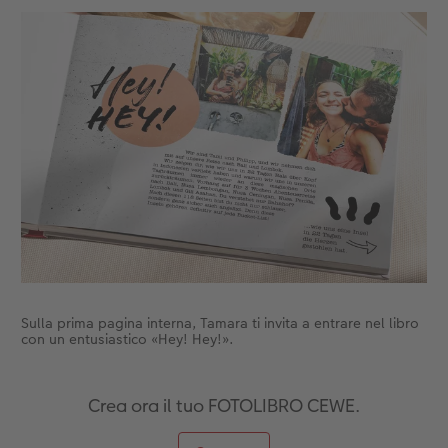
Accessori
CEWE myPhotos
Novità
Accessori
Sulla prima pagina interna, Tamara ti invita a entrare nel libro
con un entusiastico «Hey! Hey!».
Crea ora il tuo FOTOLIBRO CEWE.