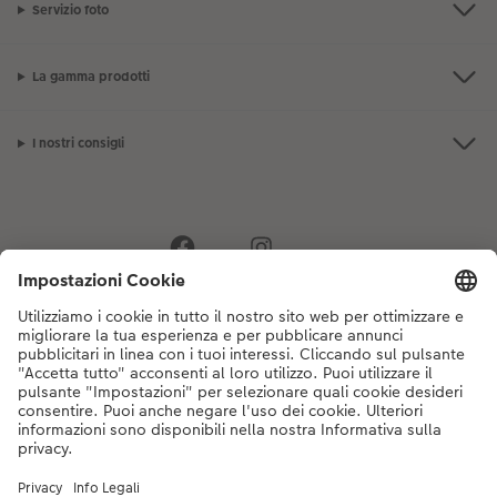
Servizio foto
La gamma prodotti
I nostri consigli
Se hai domande sui prodotti o sull'ordine, non esitare a contattarci dal
lunedì alla domenica dalle 9:00 alle 20:00 (esclusi i giorni festivi) al
numero di telefono
044 499 10 35
dal lunedì alla domenica, dalle 9:00 alle
20:00 (festività escluse)
DE
|
FR
|
IT