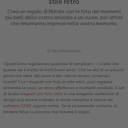
stile retrò
Custodia personalizzata
Nature Prints
Poster con mappa
Altre occasioni
Giochi
Cover in silicone
Calendari da parete con design
per il compleanno
Matrimonio
Crea un regalo di Natale con le foto dei momenti
Tasca interna
Poster premium
Collage fotografico
Biglietti pieghevoli
Scuola e ufficio
Cover rigide
Calendario da parete A4
Regali per la festa della mamma
Annuario
più belli della vostra amicizia e un cuore, per attimi
che rimarranno impressi nella vostra memoria.
nze
FOTOLIBRO CEWE Kids
Set di foto
hexxas
Foto biglietti
Animali domestici
Cover in pelle
Calendario da parete A4 Panoramico
Regali d’addio
Concorsi fotografici
Copertina in pelle e lino
Foto adesivi
Plexiglas
Cartoline postali
Faber-Castell
Cover in legno
Calendario da parete A3
Fotoregali per Pasqua
Storie dei clienti
 & App
Di Nic Hildebrandt
Primi passi
Foto istantanee
Poster in alluminio
Cartoline singole con spedizione diretta
Stampe artistiche
Cover cellulare con tracolla
Calendario da tavolo quadrato
per gli sposi
«Quest’anno regaliamoci qualcosa di semplice!». – Credo che
questo sia il motto di molti buoni amici. Che ne dici di un piccolo
Come ordinare
Fototessere biometriche
Foto su legno
CEWE myPhotos
Foto-box regalo
Con design
CEWE myPhotos
per l’addio al nubilato
gesto che viene dal cuore e allo stesso tempo conserva i
ricordi? Con i magneti con foto in stile retrò, puoi regalare
Esempi di clienti
Accessori
Poster Gallery
Idee regalo
CEWE myPhotos
Accessori
entrambe le cose: un dono affettuoso e momenti condivisi. Il set
di dodici
magneti con foto retrò
in una elegante confezione di
Storie dei clienti
CEWE myPhotos
Poster su forex
Buono regalo CEWE
design può essere ordinato in modo semplice e veloce nel
software CEWE
oppure online. Sarai sicuramente contento di
Coffeetable Book «Art Collection»
Mosaico
CEWE myPhotos
rendere felice la persona che riceverà il regalo.
CEWE myPhotos
Consigli decorazione murale
Barattolo per croccantini con foto