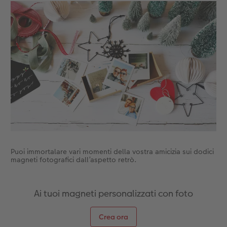
Accessori
CEWE myPhotos
Novità
Accessori
Puoi immortalare vari momenti della vostra amicizia sui dodici
magneti fotografici dall’aspetto retrò.
Ai tuoi magneti personalizzati con foto
Crea ora