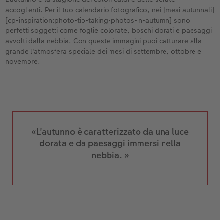
immagini siano in armonia tra loro, per
accoglienti. Per il tuo calendario fotografico, nei [mesi autunnali]
ottenere un aspetto coerente del tuo
[cp-inspiration:photo-tip-taking-photos-in-autumn] sono
calendario.
perfetti soggetti come foglie colorate, boschi dorati e paesaggi
avvolti dalla nebbia. Con queste immagini puoi catturare alla
grande l'atmosfera speciale dei mesi di settembre, ottobre e
novembre.
«L'autunno è caratterizzato da una luce
dorata e da paesaggi immersi nella
nebbia. »