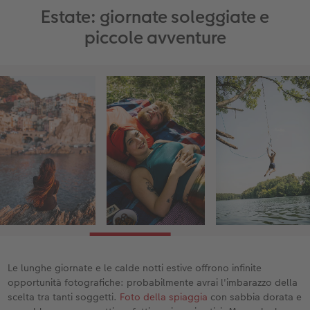
copertina). Non dovrebbero essere troppe
Estate: giornate soleggiate e
immagini, in modo che l'effetto dei singoli
soggetti non vada perso.
piccole avventure
Conclusione: sono le tue foto a plasmare
l'esperienza del calendario, non il contrario!
Le lunghe giornate e le calde notti estive offrono infinite
opportunità fotografiche: probabilmente avrai l'imbarazzo della
scelta tra tanti soggetti.
Foto della spiaggia
con sabbia dorata e