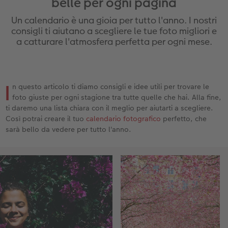
belle per ogni pagina
Custodia personalizzata
Nature Prints
Poster con mappa
Altre occasioni
Giochi
Cover in silicone
Calendari da parete con design
per il compleanno
Matrimonio
Un calendario è una gioia per tutto l'anno. I nostri
Tasca interna
Poster premium
Collage fotografico
Biglietti pieghevoli
Scuola e ufficio
Cover rigide
Calendario da parete A4
Regali per la festa della mamma
Annuario
consigli ti aiutano a scegliere le tue foto migliori e
a catturare l'atmosfera perfetta per ogni mese.
nze
FOTOLIBRO CEWE Kids
Set di foto
hexxas
Foto biglietti
Animali domestici
Cover in pelle
Calendario da parete A4 Panoramico
Regali d’addio
Concorsi fotografici
Copertina in pelle e lino
Foto adesivi
Plexiglas
Cartoline postali
Faber-Castell
Cover in legno
Calendario da parete A3
Fotoregali per Pasqua
Storie dei clienti
I
 & App
n questo articolo ti diamo consigli e idee utili per trovare le
foto giuste per ogni stagione tra tutte quelle che hai. Alla fine,
Primi passi
Foto istantanee
Poster in alluminio
Cartoline singole con spedizione diretta
Stampe artistiche
Cover cellulare con tracolla
Calendario da tavolo quadrato
per gli sposi
ti daremo una lista chiara con il meglio per aiutarti a scegliere.
Così potrai creare il tuo
calendario fotografico
perfetto, che
Come ordinare
Fototessere biometriche
Foto su legno
CEWE myPhotos
Foto-box regalo
Con design
CEWE myPhotos
per l’addio al nubilato
sarà bello da vedere per tutto l'anno.
Esempi di clienti
Accessori
Poster Gallery
Idee regalo
CEWE myPhotos
Accessori
Storie dei clienti
CEWE myPhotos
Poster su forex
Buono regalo CEWE
Coffeetable Book «Art Collection»
Mosaico
CEWE myPhotos
CEWE myPhotos
Consigli decorazione murale
Barattolo per croccantini con foto