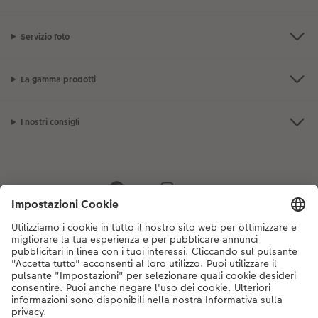
Servizio foto
La gamma prodotti
I nostri consigli
Se hai domande sui prodotti o sull'ordine, non esitare a contattarci dal
lunedì alla domenica dalle 9:00 alle 20:00 (esclusi i giorni festivi) al
numero di telefono
044 499 10 35
dal lunedì alla domenica, dalle 9:00 alle
20:00 (festività escluse)
DE
|
FR
|
IT