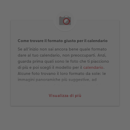
Come trovare il formato giusto per il calendario
Se all'inizio non sai ancora bene quale formato
dare al tuo calendario, non preoccuparti. Anzi,
guarda prima quali sono le foto che ti piacciono
di più e poi scegli il modello per il
calendario
.
Alcune foto trovano il loro formato da sole: le
immagini panoramiche più suggestive, ad
esempio, sono perfette per il nostro «re dei
calendari», il formato
A2, disponibile con finitura
Visualizza di più
dorata
.
Quando scegli, pensa anche al tema dei collage
sulle pagine del calendario: in questo modo puoi
combinare diverse immagini di diverso tipo e non
devi limitarti a dodici, più un motivo (per la