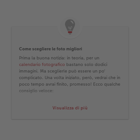
Come scegliere le foto migliori
Prima la buona notizia: in teoria, per un
calendario fotografico
bastano solo dodici
immagini. Ma sceglierle può essere un po'
complicato. Una volta iniziato, però, vedrai che in
poco tempo avrai finito, promesso! Ecco qualche
consiglio veloce:
Prima di tutto, pensa se il calendario deve
Visualizza di più
avere un tema specifico: famiglia, paesaggi,
spiagge o semplicemente «bei momenti»,
per esempio.
Soprattutto se il tema è la natura o se
l'attenzione deve essere sulle persone nelle