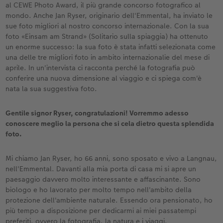
Custodia personalizzata
Nature Prints
Poster con mappa
Altre occasioni
Giochi
Cover in silicone
Calendari da parete con design
per il compleanno
Matrimonio
al CEWE Photo Award, il più grande concorso fotografico al
mondo. Anche Jan Ryser, originario dell'Emmental, ha inviato le
sue foto migliori al nostro concorso internazionale. Con la sua
Tasca interna
Poster premium
Collage fotografico
Biglietti pieghevoli
Scuola e ufficio
Cover rigide
Calendario da parete A4
Regali per la festa della mamma
Annuario
foto «Einsam am Strand» (Solitario sulla spiaggia) ha ottenuto
un enorme successo: la sua foto è stata infatti selezionata come
nze
FOTOLIBRO CEWE Kids
Set di foto
hexxas
Foto biglietti
Animali domestici
Cover in pelle
Calendario da parete A4 Panoramico
Regali d’addio
Concorsi fotografici
una delle tre migliori foto in ambito internazionalie del mese di
aprile. In un'intervista ci racconta perché la fotografia può
Copertina in pelle e lino
Foto adesivi
Plexiglas
Cartoline postali
Faber-Castell
Cover in legno
Calendario da parete A3
Fotoregali per Pasqua
Storie dei clienti
conferire una nuova dimensione al viaggio e ci spiega com'è
 & App
nata la sua suggestiva foto.
Primi passi
Foto istantanee
Poster in alluminio
Cartoline singole con spedizione diretta
Stampe artistiche
Cover cellulare con tracolla
Calendario da tavolo quadrato
per gli sposi
Gentile signor Ryser, congratulazioni! Vorremmo adesso
Come ordinare
Fototessere biometriche
Foto su legno
CEWE myPhotos
Foto-box regalo
Con design
CEWE myPhotos
per l’addio al nubilato
conoscere meglio la persona che si cela dietro questa splendida
foto.
Esempi di clienti
Accessori
Poster Gallery
Idee regalo
CEWE myPhotos
Accessori
Mi chiamo Jan Ryser, ho 66 anni, sono sposato e vivo a Langnau,
nell'Emmental. Davanti alla mia porta di casa mi si apre un
Storie dei clienti
CEWE myPhotos
Poster su forex
Buono regalo CEWE
paesaggio davvero molto interessante e affascinante. Sono
biologo e ho lavorato per molto tempo nell'ambito della
Coffeetable Book «Art Collection»
Mosaico
CEWE myPhotos
protezione dell'ambiente naturale. Essendo ora pensionato, ho
più tempo a disposizione per dedicarmi ai miei passatempi
CEWE myPhotos
Consigli decorazione murale
Barattolo per croccantini con foto
preferiti, ovvero la fotografia, la natura e i viaggi.