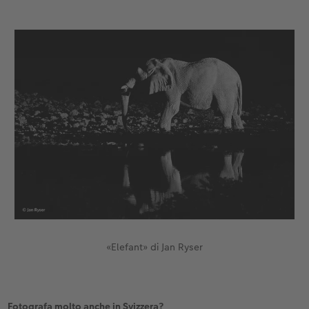
«Elefant» di Jan Ryser
Fotografa molto anche in Svizzera?