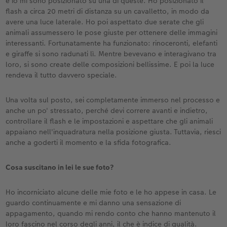
e io mi sono posizionato su una di queste. Ho posizionato il
flash a circa 20 metri di distanza su un cavalletto, in modo da
avere una luce laterale. Ho poi aspettato due serate che gli
animali assumessero le pose giuste per ottenere delle immagini
interessanti. Fortunatamente ha funzionato: rinoceronti, elefanti
e giraffe si sono radunati lì. Mentre bevevano e interagivano tra
loro, si sono create delle composizioni bellissime. E poi la luce
rendeva il tutto davvero speciale.
Una volta sul posto, sei completamente immerso nel processo e
anche un po' stressato, perché devi correre avanti e indietro,
controllare il flash e le impostazioni e aspettare che gli animali
appaiano nell'inquadratura nella posizione giusta. Tuttavia, riesci
anche a goderti il momento e la sfida fotografica.
Cosa suscitano in lei le sue foto?
Ho incorniciato alcune delle mie foto e le ho appese in casa. Le
guardo continuamente e mi danno una sensazione di
appagamento, quando mi rendo conto che hanno mantenuto il
loro fascino nel corso degli anni, il che è indice di qualità.