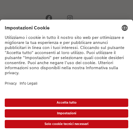
Se hai domande sui prodotti o sull'ordine, non esitare a contattarci dal
lunedì alla domenica dalle 9:00 alle 20:00 (esclusi i giorni festivi) al
numero di telefono
044 499 10 35
dal lunedì alla domenica, dalle 9:00 alle
20:00 (festività escluse)
DE
|
FR
|
IT
*Tutti i PVC si intendono IVA inclusa ed eventuali spese di spedizione escluse come
da
listino prezzi.
Il prodotto mostrato potrebbe avere un prezzo più alto.
|
Termini e condizioni
|
Privacy
|
Info legali