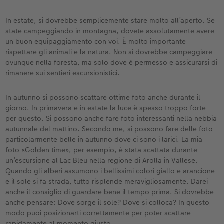
In estate, si dovrebbe semplicemente stare molto all’aperto. Se
state campeggiando in montagna, dovete assolutamente avere
un buon equipaggiamento con voi. È molto importante
rispettare gli animali e la natura. Non si dovrebbe campeggiare
ovunque nella foresta, ma solo dove è permesso e assicurarsi di
rimanere sui sentieri escursionistici.
In autunno si possono scattare ottime foto anche durante il
giorno. In primavera e in estate la luce è spesso troppo forte
per questo. Si possono anche fare foto interessanti nella nebbia
autunnale del mattino. Secondo me, si possono fare delle foto
particolarmente belle in autunno dove ci sono i larici. La mia
foto «Golden time», per esempio, è stata scattata durante
un’escursione al Lac Bleu nella regione di Arolla in Vallese.
Quando gli alberi assumono i bellissimi colori giallo e arancione
e il sole si fa strada, tutto risplende meravigliosamente. Darei
anche il consiglio di guardare bene il tempo prima. Si dovrebbe
anche pensare: Dove sorge il sole? Dove si colloca? In questo
modo puoi posizionarti correttamente per poter scattare
rapidamente al momento giusto.