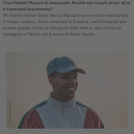
Ciao Fabian! Piacere di conoscerti. Perché non ci parli un po’ di te
e ti presenti brevemente?
Accessori
CEWE myPhotos
Novità
Mi chiamo Fabian Samir Ben el Warda e sono mezzo marocchino
e mezzo svizzero. Sono cresciuto in Svizzera, nell’Emmental per
Accessori
essere precisi. Sono un fotografo part-time e sono attivo su
Instagram e TikTok con il nome di Samir Sparks.