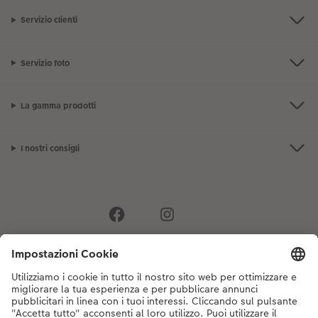
Servizio clienti
Servizio foto
La gamma prodotti
I nostri consigli
Se hai domande sui prodotti o sull'ordine, non esitare a contattarci dal
lunedì alla domenica dalle 9:00 alle 20:00 (esclusi i giorni festivi) al
numero di telefono
044 499 10 35
dal lunedì alla domenica, dalle 9:00 alle
20:00 (festività escluse)