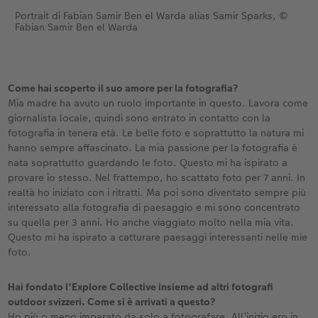
Portrait di Fabian Samir Ben el Warda alias Samir Sparks, ©
Fabian Samir Ben el Warda
Come hai scoperto il suo amore per la fotografia?
Mia madre ha avuto un ruolo importante in questo. Lavora come
giornalista locale, quindi sono entrato in contatto con la
fotografia in tenera età. Le belle foto e soprattutto la natura mi
hanno sempre affascinato. La mia passione per la fotografia è
nata soprattutto guardando le foto. Questo mi ha ispirato a
provare io stesso. Nel frattempo, ho scattato foto per 7 anni. In
realtà ho iniziato con i ritratti. Ma poi sono diventato sempre più
interessato alla fotografia di paesaggio e mi sono concentrato
su quella per 3 anni. Ho anche viaggiato molto nella mia vita.
Questo mi ha ispirato a catturare paesaggi interessanti nelle mie
foto.
Hai fondato l’Explore Collective insieme ad altri fotografi
outdoor svizzeri. Come si è arrivati a questo?
Ho più o meno imparato da solo a fotografare. All’inizio ero in