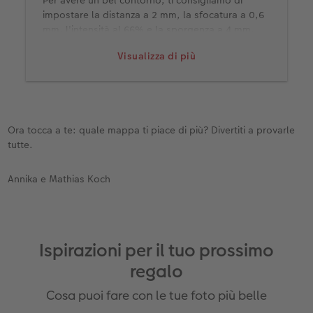
Per avere un bel contorno, ti consigliamo di
impostare la distanza a 2 mm, la sfocatura a 0,6
mm, l'intensità al 66% e la sporgenza a 4 mm.
Visualizza di più
Ora tocca a te: quale mappa ti piace di più? Divertiti a provarle
tutte.
Annika e Mathias Koch
Ispirazioni per il tuo prossimo
regalo
Cosa puoi fare con le tue foto più belle