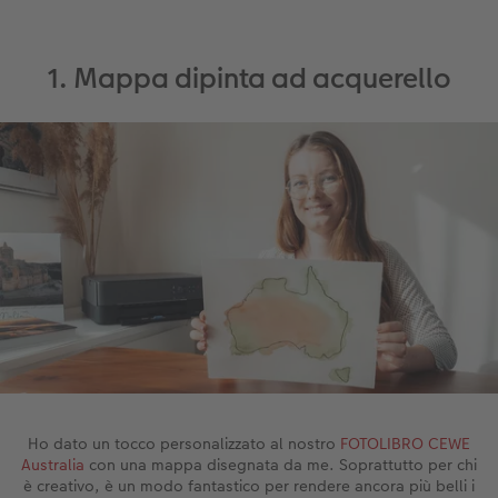
Accessori
CEWE myPhotos
Novità
1. Mappa dipinta ad acquerello
Accessori
Ho dato un tocco personalizzato al nostro
FOTOLIBRO CEWE
Australia
con una mappa disegnata da me. Soprattutto per chi
è creativo, è un modo fantastico per rendere ancora più belli i