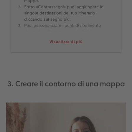
mappa.
Sotto «Contrassegni» puoi aggiungere le
singole destinazioni del tuo itinerario
cliccando sul segno più.
Puoi personalizzare i punti di riferimento
cliccando sulla mappa e sui relativi
contrassegni. Abbiamo anche aggiunto delle
Visualizza di più
clipart di linee che portano alle foto dei
luoghi corrispondenti.
Abbiamo aggiunto alle foto una cornice della
categoria «Scrapbook» per dare alla mappa
un look vintage.
3. Creare il contorno di una mappa