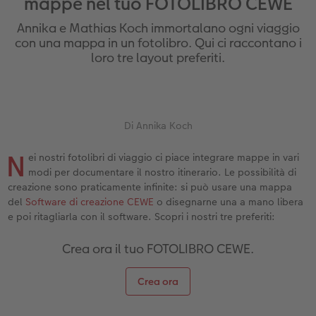
mappe nel tuo FOTOLIBRO CEWE
Custodia personalizzata
Nature Prints
Poster con mappa
Altre occasioni
Giochi
Cover in silicone
Calendari da parete con design
per il compleanno
Matrimonio
Annika e Mathias Koch immortalano ogni viaggio
Tasca interna
Poster premium
Collage fotografico
Biglietti pieghevoli
Scuola e ufficio
Cover rigide
Calendario da parete A4
Regali per la festa della mamma
Annuario
con una mappa in un fotolibro. Qui ci raccontano i
loro tre layout preferiti.
nze
FOTOLIBRO CEWE Kids
Set di foto
hexxas
Foto biglietti
Animali domestici
Cover in pelle
Calendario da parete A4 Panoramico
Regali d’addio
Concorsi fotografici
Copertina in pelle e lino
Foto adesivi
Plexiglas
Cartoline postali
Faber-Castell
Cover in legno
Calendario da parete A3
Fotoregali per Pasqua
Storie dei clienti
 & App
Di Annika Koch
Primi passi
Foto istantanee
Poster in alluminio
Cartoline singole con spedizione diretta
Stampe artistiche
Cover cellulare con tracolla
Calendario da tavolo quadrato
per gli sposi
N
ei nostri fotolibri di viaggio ci piace integrare mappe in vari
modi per documentare il nostro itinerario. Le possibilità di
Come ordinare
Fototessere biometriche
Foto su legno
CEWE myPhotos
Foto-box regalo
Con design
CEWE myPhotos
per l’addio al nubilato
creazione sono praticamente infinite: si può usare una mappa
del
Software di creazione CEWE
o disegnarne una a mano libera
Esempi di clienti
Accessori
Poster Gallery
Idee regalo
CEWE myPhotos
Accessori
e poi ritagliarla con il software. Scopri i nostri tre preferiti:
Storie dei clienti
CEWE myPhotos
Poster su forex
Buono regalo CEWE
Crea ora il tuo FOTOLIBRO CEWE.
Coffeetable Book «Art Collection»
Mosaico
CEWE myPhotos
Crea ora
CEWE myPhotos
Consigli decorazione murale
Barattolo per croccantini con foto