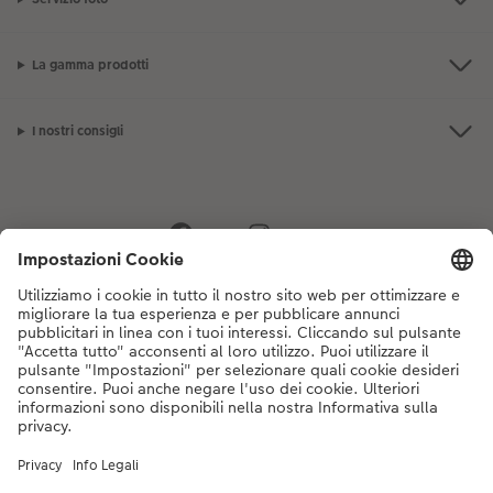
La gamma prodotti
I nostri consigli
Se hai domande sui prodotti o sull'ordine, non esitare a contattarci dal
lunedì alla domenica dalle 9:00 alle 20:00 (esclusi i giorni festivi) al
numero di telefono
044 499 10 35
dal lunedì alla domenica, dalle 9:00 alle
20:00 (festività escluse)
DE
|
FR
|
IT