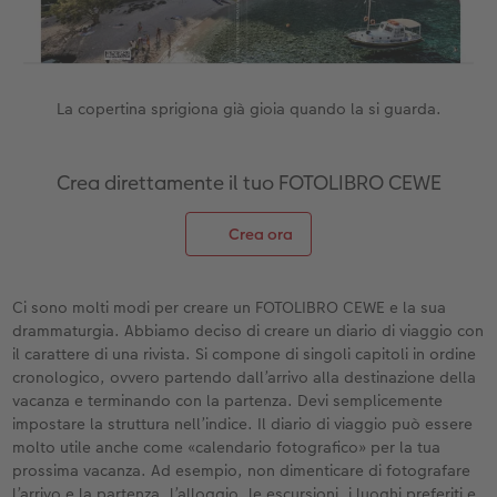
Accessori
CEWE myPhotos
Novità
Accessori
La copertina sprigiona già gioia quando la si guarda.
Crea direttamente il tuo FOTOLIBRO CEWE
Crea ora
Ci sono molti modi per creare un FOTOLIBRO CEWE e la sua
drammaturgia. Abbiamo deciso di creare un diario di viaggio con
il carattere di una rivista. Si compone di singoli capitoli in ordine
cronologico, ovvero partendo dall’arrivo alla destinazione della
vacanza e terminando con la partenza. Devi semplicemente
impostare la struttura nell’indice. Il diario di viaggio può essere
molto utile anche come «calendario fotografico» per la tua
prossima vacanza. Ad esempio, non dimenticare di fotografare
l’arrivo e la partenza, l’alloggio, le escursioni, i luoghi preferiti e