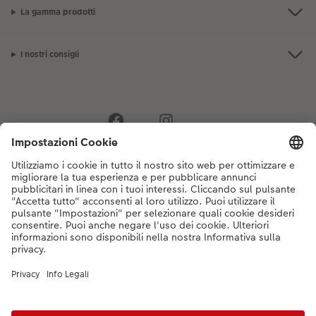
La gamma prodotti
I nostri consigli
Se hai domande sui prodotti o sull'ordine, non esitare a contattarci dal
lunedì alla domenica dalle 9:00 alle 20:00 (esclusi i giorni festivi) al
numero di telefono
044 499 10 35
dal lunedì alla domenica, dalle 9:00 alle
20:00 (festività escluse)
DE
|
FR
|
IT
*Tutti i PVC si intendono IVA inclusa ed eventuali spese di spedizione escluse come
da
listino prezzi.
Il prodotto mostrato potrebbe avere un prezzo più alto.