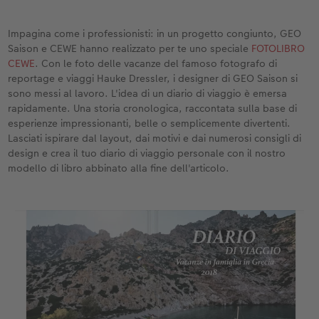
Custodia personalizzata
Nature Prints
Poster con mappa
Altre occasioni
Giochi
Cover in silicone
Calendari da parete con design
per il compleanno
Matrimonio
Impagina come i professionisti: in un progetto congiunto, GEO
Tasca interna
Poster premium
Collage fotografico
Biglietti pieghevoli
Scuola e ufficio
Cover rigide
Calendario da parete A4
Regali per la festa della mamma
Annuario
Saison e CEWE hanno realizzato per te uno speciale
FOTOLIBRO
CEWE
. Con le foto delle vacanze del famoso fotografo di
nze
FOTOLIBRO CEWE Kids
Set di foto
hexxas
Foto biglietti
Animali domestici
Cover in pelle
Calendario da parete A4 Panoramico
Regali d’addio
Concorsi fotografici
reportage e viaggi Hauke Dressler, i designer di GEO Saison si
sono messi al lavoro. L'idea di un diario di viaggio è emersa
Copertina in pelle e lino
Foto adesivi
Plexiglas
Cartoline postali
Faber-Castell
Cover in legno
Calendario da parete A3
Fotoregali per Pasqua
Storie dei clienti
rapidamente. Una storia cronologica, raccontata sulla base di
 & App
esperienze impressionanti, belle o semplicemente divertenti.
Lasciati ispirare dal layout, dai motivi e dai numerosi consigli di
Primi passi
Foto istantanee
Poster in alluminio
Cartoline singole con spedizione diretta
Stampe artistiche
Cover cellulare con tracolla
Calendario da tavolo quadrato
per gli sposi
design e crea il tuo diario di viaggio personale con il nostro
modello di libro abbinato alla fine dell'articolo.
Come ordinare
Fototessere biometriche
Foto su legno
CEWE myPhotos
Foto-box regalo
Con design
CEWE myPhotos
per l’addio al nubilato
Esempi di clienti
Accessori
Poster Gallery
Idee regalo
CEWE myPhotos
Accessori
Storie dei clienti
CEWE myPhotos
Poster su forex
Buono regalo CEWE
Coffeetable Book «Art Collection»
Mosaico
CEWE myPhotos
CEWE myPhotos
Consigli decorazione murale
Barattolo per croccantini con foto