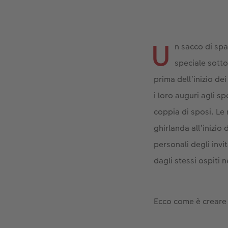
U
n sacco di spa
speciale sotto
prima dell’inizio de
i loro auguri agli s
coppia di sposi. Le
ghirlanda all’inizio
personali degli invi
dagli stessi ospiti 
Ecco come è creare 