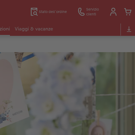
Servizio
Stato dell’ordine
clienti
zioni
Viaggi & vacanze