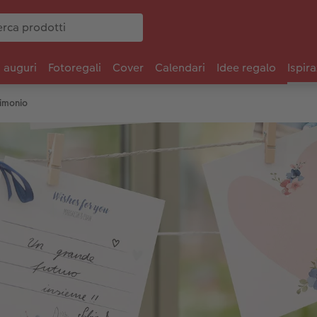
i auguri
Fotoregali
Cover
Calendari
Idee regalo
Ispira
rimonio