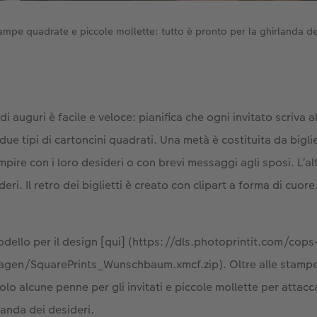
ampe quadrate e piccole mollette: tutto è pronto per la ghirlanda dei
i di auguri è facile e veloce: pianifica che ogni invitato scriva
ue tipi di cartoncini quadrati. Una metà è costituita da bigliet
mpire con i loro desideri o con brevi messaggi agli sposi. L’al
ri. Il retro dei biglietti è creato con clipart a forma di cuore
odello per il design [qui] (https://dls.photoprintit.com/cops
agen/SquarePrints_Wunschbaum.xmcf.zip). Oltre alle stampe
olo alcune penne per gli invitati e piccole mollette per attaccar
landa dei desideri.