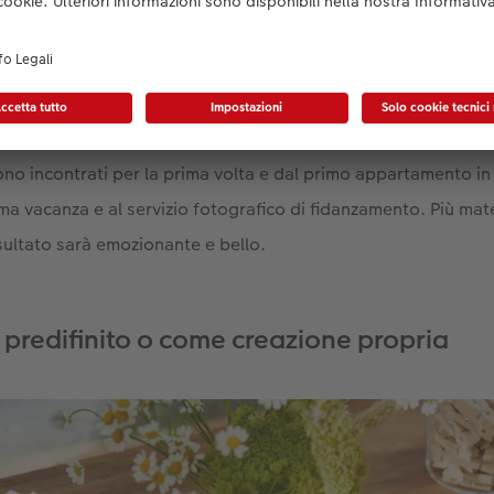
’aspetto opaco conferisce alle foto stampate un aspetto pa
e occasioni di festa. Naturalmente, sei libero di scegliere i mot
più per la preparazione, perché non provare a raccontare la st
gini? In questo modo si crea un piccolo viaggio nel tempo, a
ono incontrati per la prima volta e dal primo appartamento in
ima vacanza e al servizio fotografico di fidanzamento. Più mate
risultato sarà emozionante e bello.
predifinito o come creazione propria