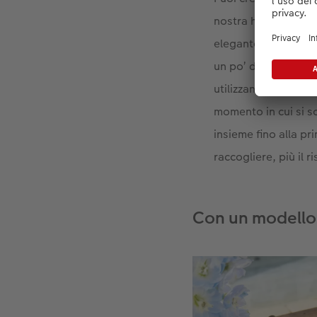
nostra homepage. L
elegante, adatto all
un po’ di tempo in 
utilizzando le imma
momento in cui si s
insieme fino alla pr
raccogliere, più il 
Con un modello 