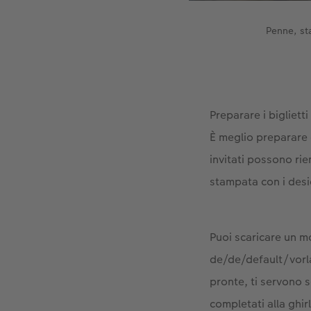
Penne, st
Preparare i bigliett
È meglio preparare d
invitati possono rie
stampata con i deside
Puoi scaricare un m
de/de/default/vorl
pronte, ti servono s
completati alla ghir