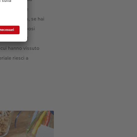
rticolarmente
ivi. Tuttavia, se hai
oria degli sposi
d esempio dal
 cui hanno vissuto
riale riesci a