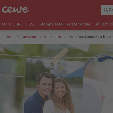
FOTOLIBRO CEWE
Stampe foto
Poster e tele
Biglietti d
Home
Ispirazioni
Matrimonio
Ghirlanda di auguri per il mat