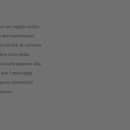
 con un regalo molto
n del matrimonio
ssibilità di scrivere
ltre foto della
 essere appese alla
 per i messaggi
ngono etichettati
 sposi.