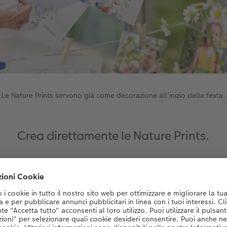
Le Nature Prints servono già come decorazione all’inizio della festa.
Crea direttamente le Nature Prints.
Crea ora
e Prints con le tue foto direttamente nel
software CEWE
oppur